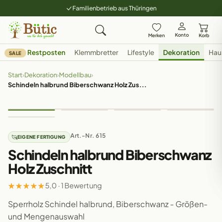
Familienbetrieb aus Thüringen
Konto
Merken
Korb
Restposten
Klemmbretter
Lifestyle
Dekoration
Hau
SALE
Start
›
Dekoration
›
Modellbau
›
Schindeln halbrund Biberschwanz Holz Zus...
Art.-Nr. 615
EIGENE FERTIGUNG
Schindeln halbrund Biberschwanz
Holz Zuschnitt
★
★
★
★
★
5,0 · 1 Bewertung
Sperrholz Schindel halbrund, Biberschwanz - Größen-
und Mengenauswahl