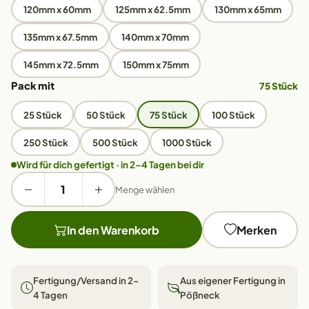
120mm x 60mm
125mm x 62.5mm
130mm x 65mm
135mm x 67.5mm
140mm x 70mm
145mm x 72.5mm
150mm x 75mm
Pack mit
75 Stück
25 Stück
50 Stück
75 Stück
100 Stück
250 Stück
500 Stück
1000 Stück
Wird für dich gefertigt · in 2–4 Tagen bei dir
Menge wählen
In den Warenkorb
Merken
Fertigung/Versand in 2–
Aus eigener Fertigung in
4 Tagen
Pößneck