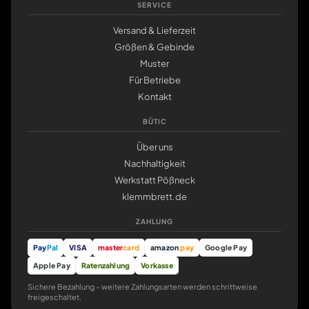
SERVICE
Versand & Lieferzeit
Größen & Gebinde
Muster
Für Betriebe
Kontakt
BÜTIC
Über uns
Nachhaltigkeit
Werkstatt Pößneck
klemmbrett.de
ZAHLUNG
Pay
Pal
VISA
master
card
amazon
pay
Google Pay
Apple Pay
Ratenzahlung
Vorkasse
Sichere Bezahlung – weitere Zahlungsarten werden schrittweise
freigeschaltet.