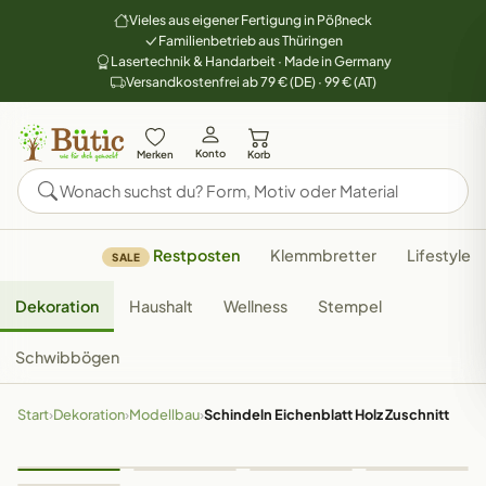
Vieles aus eigener Fertigung in Pößneck
Familienbetrieb aus Thüringen
Lasertechnik & Handarbeit · Made in Germany
Versandkostenfrei ab 79 € (DE) · 99 € (AT)
Konto
Merken
Korb
Restposten
Klemmbretter
Lifestyle
SALE
Dekoration
Haushalt
Wellness
Stempel
Schwibbögen
Start
›
Dekoration
›
Modellbau
›
Schindeln Eichenblatt Holz Zuschnitt