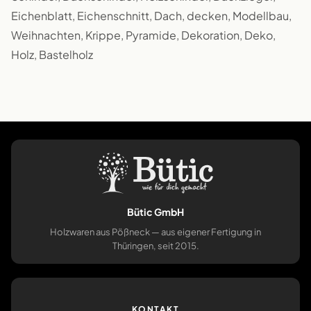
Eichenblatt, Eichenschnitt, Dach, decken, Modellbau,
Weihnachten, Krippe, Pyramide, Dekoration, Deko,
Holz, Bastelholz
Bütic GmbH
Holzwaren aus Pößneck — aus eigener Fertigung in
Thüringen, seit 2015.
KONTAKT