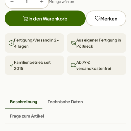
Menge wählen
In den Warenkorb
Merken
Fertigung/Versand in 2–
Aus eigener Fertigung in
4 Tagen
Pößneck
Familienbetrieb seit
Ab 79 €
2015
versandkostenfrei
Beschreibung
Technische Daten
Frage zum Artikel