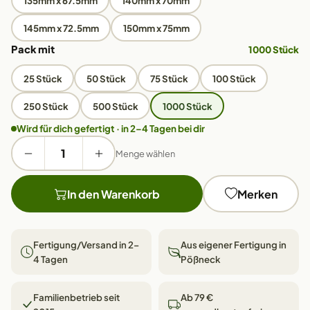
135mm x 67.5mm
140mm x 70mm
145mm x 72.5mm
150mm x 75mm
Pack mit
1000 Stück
25 Stück
50 Stück
75 Stück
100 Stück
250 Stück
500 Stück
1000 Stück
Wird für dich gefertigt · in 2–4 Tagen bei dir
Menge wählen
In den Warenkorb
Merken
Fertigung/Versand in 2–
Aus eigener Fertigung in
4 Tagen
Pößneck
Familienbetrieb seit
Ab 79 €