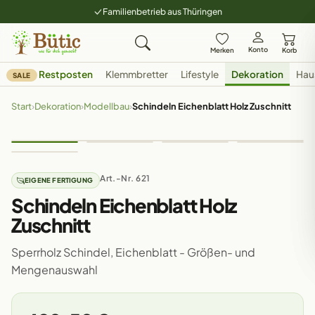
Familienbetrieb aus Thüringen
Konto
Merken
Korb
Restposten
Klemmbretter
Lifestyle
Dekoration
Hau
SALE
Start
›
Dekoration
›
Modellbau
›
Schindeln Eichenblatt Holz Zuschnitt
Art.-Nr. 621
EIGENE FERTIGUNG
Schindeln Eichenblatt Holz
Zuschnitt
Sperrholz Schindel, Eichenblatt - Größen- und
Mengenauswahl