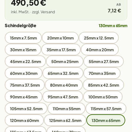
490,50 €
AB
7,12 €
inkl. MwSt. · zzgl. Versand
Schindelgröße
130mm x 65mm
15mm x 7.5mm
20mm x 10mm
25mm x 12.5mm
30mm x 15mm
35mm x 17.5mm
40mm x 20mm
45mm x 22.5mm
50mm x 25mm
55mm x 27.5mm
60mm x 30mm
65mm x 32.5mm
70mm x 35mm
75mm x 37.5mm
80mm x 40mm
85mm x 42.5mm
90mm x 45mm
95mm x 47.5mm
100mm x 50mm
105mm x 52.5mm
110mm x 55mm
115mm x 57.5mm
120mm x 60mm
125mm x 62.5mm
130mm x 65mm