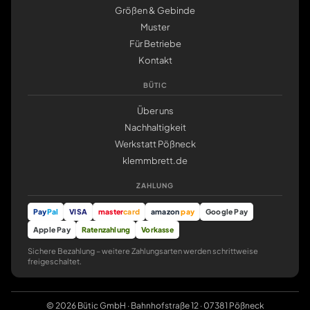
Größen & Gebinde
Muster
Für Betriebe
Kontakt
BÜTIC
Über uns
Nachhaltigkeit
Werkstatt Pößneck
klemmbrett.de
ZAHLUNG
Pay
Pal
VISA
master
card
amazon
pay
Google Pay
Apple Pay
Ratenzahlung
Vorkasse
Sichere Bezahlung – weitere Zahlungsarten werden schrittweise
freigeschaltet.
© 2026 Bütic GmbH · Bahnhofstraße 12 · 07381 Pößneck