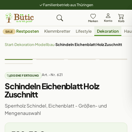
Familienbetrieb aus Thüringen
Konto
Merken
Korb
Restposten
Klemmbretter
Lifestyle
Dekoration
Hau
SALE
Start
›
Dekoration
›
Modellbau
›
Schindeln Eichenblatt Holz Zuschnitt
Art.-Nr. 621
EIGENE FERTIGUNG
Schindeln Eichenblatt Holz
Zuschnitt
Sperrholz Schindel, Eichenblatt - Größen- und
Mengenauswahl