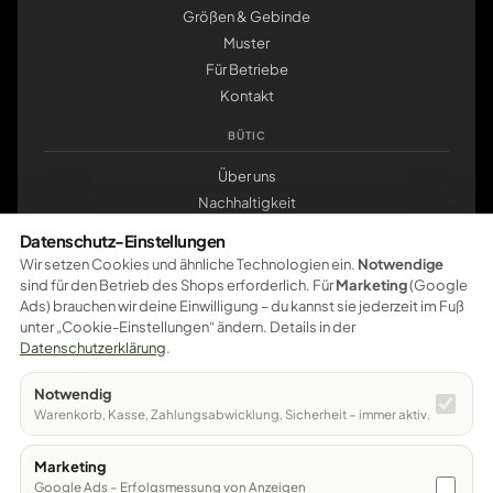
Größen & Gebinde
Muster
Für Betriebe
Kontakt
BÜTIC
Über uns
Nachhaltigkeit
Werkstatt Pößneck
Datenschutz-Einstellungen
klemmbrett.de
Wir setzen Cookies und ähnliche Technologien ein.
Notwendige
sind für den Betrieb des Shops erforderlich. Für
Marketing
(Google
ZAHLUNG
Ads) brauchen wir deine Einwilligung – du kannst sie jederzeit im Fuß
unter „Cookie-Einstellungen“ ändern. Details in der
Pay
Pal
VISA
master
card
amazon
pay
Google Pay
Datenschutzerklärung
.
Apple Pay
Ratenzahlung
Vorkasse
Notwendig
Sichere Bezahlung – weitere Zahlungsarten werden schrittweise
Warenkorb, Kasse, Zahlungsabwicklung, Sicherheit – immer aktiv.
freigeschaltet.
Marketing
© 2026 Bütic GmbH · Bahnhofstraße 12 · 07381 Pößneck
Google Ads – Erfolgsmessung von Anzeigen