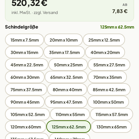
520,32 €
AB
7,83 €
inkl. MwSt. · zzgl. Versand
Schindelgröße
125mm x 62.5mm
15mm x 7.5mm
20mm x 10mm
25mm x 12.5mm
30mm x 15mm
35mm x 17.5mm
40mm x 20mm
45mm x 22.5mm
50mm x 25mm
55mm x 27.5mm
60mm x 30mm
65mm x 32.5mm
70mm x 35mm
75mm x 37.5mm
80mm x 40mm
85mm x 42.5mm
90mm x 45mm
95mm x 47.5mm
100mm x 50mm
105mm x 52.5mm
110mm x 55mm
115mm x 57.5mm
120mm x 60mm
125mm x 62.5mm
130mm x 65mm