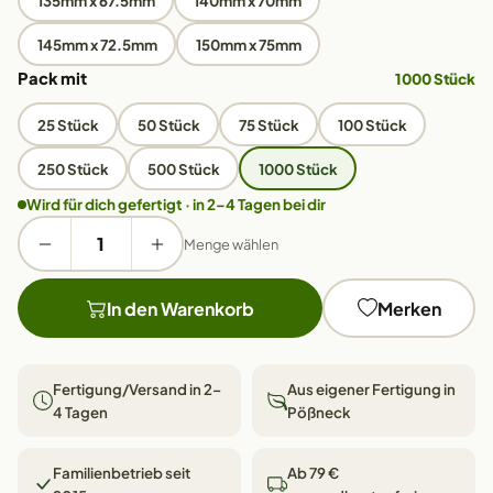
135mm x 67.5mm
140mm x 70mm
145mm x 72.5mm
150mm x 75mm
Pack mit
1000 Stück
25 Stück
50 Stück
75 Stück
100 Stück
250 Stück
500 Stück
1000 Stück
Wird für dich gefertigt · in 2–4 Tagen bei dir
Menge wählen
In den Warenkorb
Merken
Fertigung/Versand in 2–
Aus eigener Fertigung in
4 Tagen
Pößneck
Familienbetrieb seit
Ab 79 €