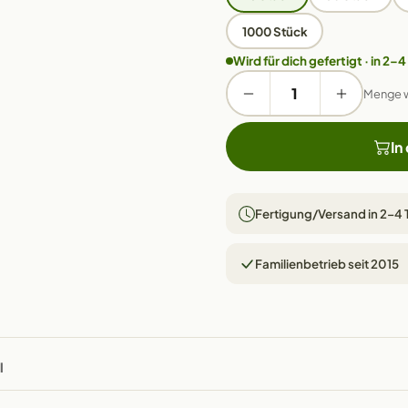
1000 Stück
Wird für dich gefertigt · in 2–4
Menge 
In
Fertigung/Versand in 2–4
Familienbetrieb seit 2015
l