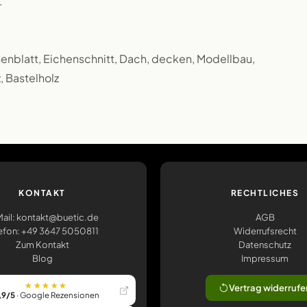
.
henblatt, Eichenschnitt, Dach, decken, Modellbau,
, Bastelholz
KONTAKT
RECHTLICHES
ail: kontakt@buetic.de
AGB
efon: +49 3647 5050811
Widerrufsrecht
Zum Kontakt
Datenschutz
Blog
Impressum
★★★★★
Vertrag widerrufe
,9/5
· Google Rezensionen