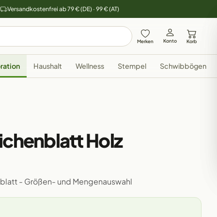
y
Versandkostenfrei ab 79 € (DE) · 99 € (AT)
Konto
Merken
Korb
ration
Haushalt
Wellness
Stempel
Schwibbögen
ichenblatt Holz
enblatt - Größen- und Mengenauswahl