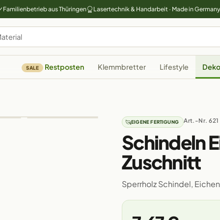
Familienbetrieb aus Thüringen
Lasertechnik & Handarbeit · Made in German
Restposten
Klemmbretter
Lifestyle
Deko
SALE
Art.-Nr. 621
EIGENE FERTIGUNG
Schindeln E
Zuschnitt
Sperrholz Schindel, Eich