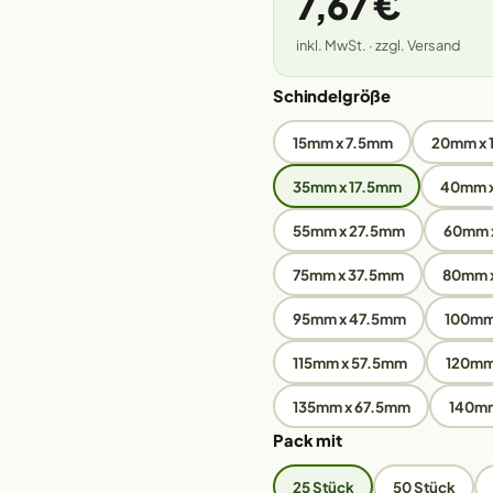
7,67 €
inkl. MwSt. · zzgl. Versand
Schindelgröße
15mm x 7.5mm
20mm x
35mm x 17.5mm
40mm 
55mm x 27.5mm
60mm 
75mm x 37.5mm
80mm 
95mm x 47.5mm
100mm
115mm x 57.5mm
120mm
135mm x 67.5mm
140m
Pack mit
25 Stück
50 Stück