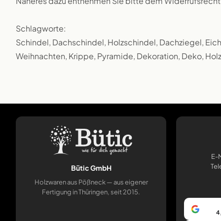
Näheres dazu entnehmen Sie bitte dem Widerrufsrecht
Schlagworte:
Schindel, Dachschindel, Holzschindel, Dachziegel, Eic
Weihnachten, Krippe, Pyramide, Dekoration, Deko, Holz
E-M
Tel
Bütic GmbH
Holzwaren aus Pößneck — aus eigener
Fertigung in Thüringen, seit 2015.
4