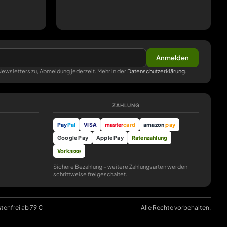
Anmelden
ewsletters zu, Abmeldung jederzeit. Mehr in der
Datenschutzerklärung
.
ZAHLUNG
Pay
Pal
VISA
master
card
amazon
pay
Google Pay
Apple Pay
Ratenzahlung
Vorkasse
Sichere Bezahlung – weitere Zahlungsarten werden
schrittweise freigeschaltet.
stenfrei ab 79 €
Alle Rechte vorbehalten.