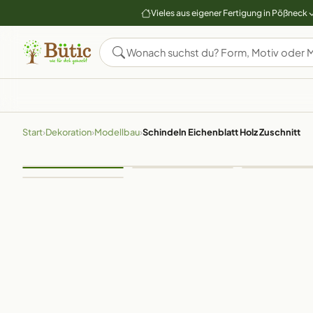
Vieles aus eigener Fertigung in Pößneck
Start
›
Dekoration
›
Modellbau
›
Schindeln Eichenblatt Holz Zuschnitt