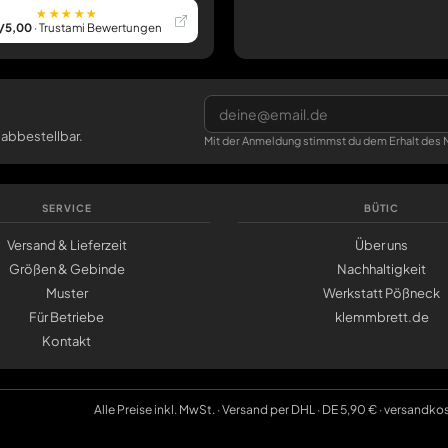
★★★★★
/5,00
· Trustami Bewertungen
 abbestellbar.
Mit der Anmeldung stimmst du dem Erhalt des N
SERVICE
BÜTIC
Versand & Lieferzeit
Über uns
Größen & Gebinde
Nachhaltigkeit
Muster
Werkstatt Pößneck
Für Betriebe
klemmbrett.de
Kontakt
Alle Preise inkl. MwSt. · Versand per DHL · DE 5,90 € · versandko