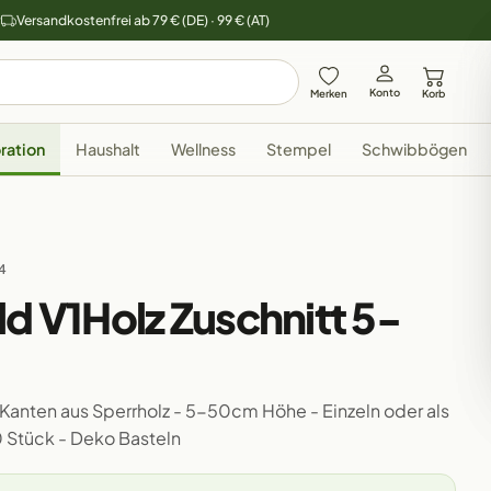
y
Versandkostenfrei ab 79 € (DE) · 99 € (AT)
Konto
Merken
Korb
ration
Haushalt
Wellness
Stempel
Schwibbögen
94
ld V1Holz Zuschnitt 5-
 Kanten aus Sperrholz - 5-50cm Höhe - Einzeln oder als
0 Stück - Deko Basteln