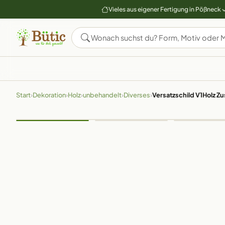
Vieles aus eigener Fertigung in Pößneck
Start
›
Dekoration
›
Holz
›
unbehandelt
›
Diverses
›
Versatzschild V1Holz Z