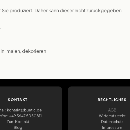
ür Sie produziert. Daher kann dieser nicht zurückgegeben
.
eln, malen, dekorieren
KONTAKT
RECHTLICHES
ail: kontakt@buetic.de
AGB
efon: +49 3647 5050811
Widerrufsrecht
Zum Kontakt
Datenschutz
Blog
Impressum