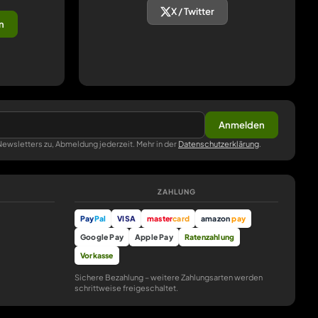
X / Twitter
n
Anmelden
ewsletters zu, Abmeldung jederzeit. Mehr in der
Datenschutzerklärung
.
ZAHLUNG
Pay
Pal
VISA
master
card
amazon
pay
Google Pay
Apple Pay
Ratenzahlung
Vorkasse
Sichere Bezahlung – weitere Zahlungsarten werden
schrittweise freigeschaltet.