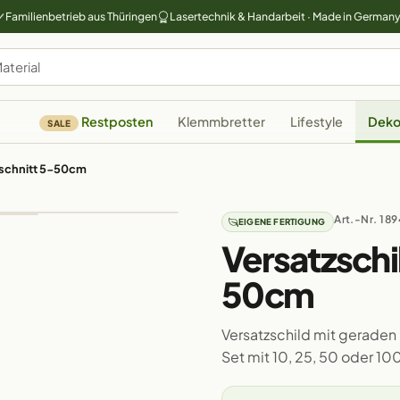
Familienbetrieb aus Thüringen
Lasertechnik & Handarbeit · Made in German
Restposten
Klemmbretter
Lifestyle
Deko
SALE
uschnitt 5-50cm
Art.-Nr. 18
EIGENE FERTIGUNG
Versatzschi
50cm
Versatzschild mit geraden
Set mit 10, 25, 50 oder 10