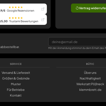
★★★★★
Vertrag widerrufe
,9/5
· Google Rezensionen
★★★★★
/5,00
· Trustami Bewertungen
 abbestellbar.
Mit der Anmeldung stimmst du dem Erhalt des N
SERVICE
BÜTIC
Versand & Lieferzeit
Über uns
Größen & Gebinde
Nachhaltigkeit
Muster
Werkstatt Pößneck
Für Betriebe
klemmbrett.de
Kontakt