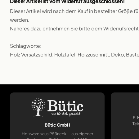
Dieser Artikel ist vom Widerruf ausgeschlossen!
Dieser Artikel wird nach dem Kauf in bestellter Größe f
werden.
Näheres dazu entnehmen Sie bitte dem Widerrufsrecht
Schlagworte:
Holz Versatzschild, Holztafel, Holzzuschnitt, Deko, Bast
E-M
Tel
Bütic GmbH
Holzwaren aus Pößneck — aus eigener