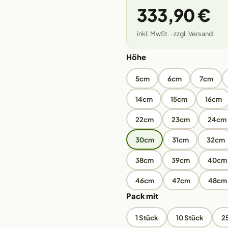
333,90 €
inkl. MwSt. · zzgl. Versand
Höhe
5cm
6cm
7cm
14cm
15cm
16cm
22cm
23cm
24cm
30cm
31cm
32cm
38cm
39cm
40cm
46cm
47cm
48cm
Pack mit
1 Stück
10 Stück
2