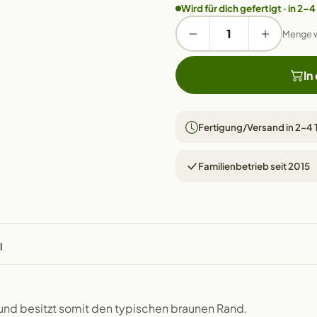
Wird für dich gefertigt · in 2–4
Menge 
In
Fertigung/Versand in 2–4
Familienbetrieb seit 2015
l
 und besitzt somit den typischen braunen Rand.