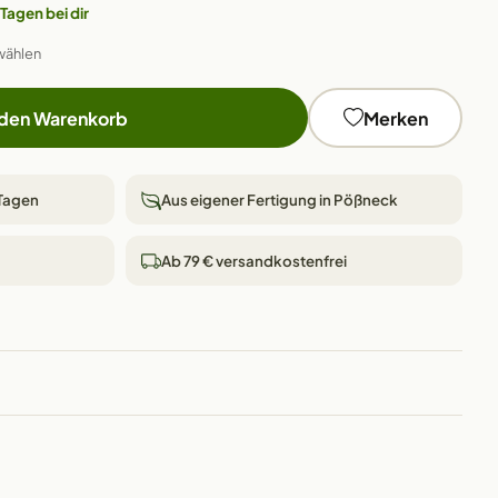
 Tagen bei dir
wählen
 den Warenkorb
Merken
 Tagen
Aus eigener Fertigung in Pößneck
Ab 79 € versandkostenfrei