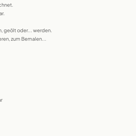
chnet.
ar.
n, geölt oder... werden.
ieren, zum Bemalen...
r