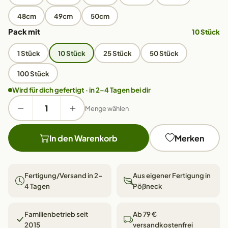
48cm
49cm
50cm
Pack mit
10 Stück
1 Stück
10 Stück
25 Stück
50 Stück
100 Stück
Wird für dich gefertigt · in 2–4 Tagen bei dir
Menge wählen
In den Warenkorb
Merken
Fertigung/Versand in 2–
Aus eigener Fertigung in
4 Tagen
Pößneck
Familienbetrieb seit
Ab 79 €
2015
versandkostenfrei