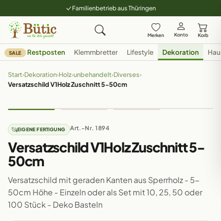
Familienbetrieb aus Thüringen
Konto
Merken
Korb
Restposten
Klemmbretter
Lifestyle
Dekoration
Hau
SALE
Start
›
Dekoration
›
Holz
›
unbehandelt
›
Diverses
›
Versatzschild V1Holz Zuschnitt 5-50cm
Art.-Nr. 1894
EIGENE FERTIGUNG
Versatzschild V1Holz Zuschnitt 5-
50cm
Versatzschild mit geraden Kanten aus Sperrholz - 5-
50cm Höhe - Einzeln oder als Set mit 10, 25, 50 oder
100 Stück - Deko Basteln