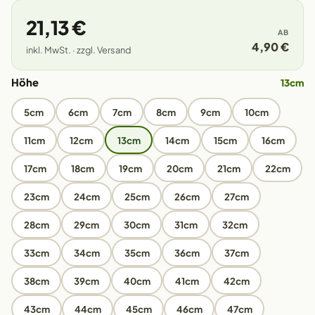
21,13 €
AB
4,90 €
inkl. MwSt. · zzgl. Versand
Höhe
13cm
5cm
6cm
7cm
8cm
9cm
10cm
11cm
12cm
13cm
14cm
15cm
16cm
17cm
18cm
19cm
20cm
21cm
22cm
23cm
24cm
25cm
26cm
27cm
28cm
29cm
30cm
31cm
32cm
33cm
34cm
35cm
36cm
37cm
38cm
39cm
40cm
41cm
42cm
43cm
44cm
45cm
46cm
47cm