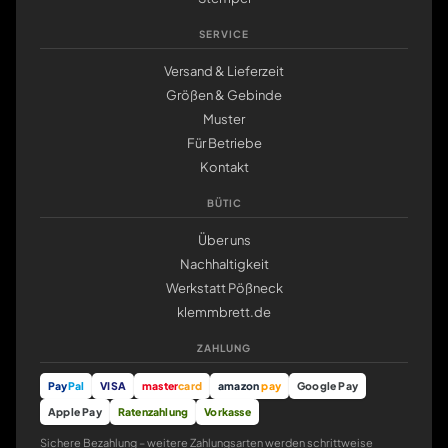
SERVICE
Versand & Lieferzeit
Größen & Gebinde
Muster
Für Betriebe
Kontakt
BÜTIC
Über uns
Nachhaltigkeit
Werkstatt Pößneck
klemmbrett.de
ZAHLUNG
Pay
Pal
VISA
master
card
amazon
pay
Google Pay
Apple Pay
Ratenzahlung
Vorkasse
Sichere Bezahlung – weitere Zahlungsarten werden schrittweise