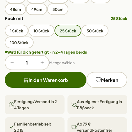
48cm
49cm
50cm
Pack mit
25 Stück
1 Stück
10 Stück
25 Stück
50 Stück
100 Stück
Wird für dich gefertigt · in 2–4 Tagen bei dir
Menge wählen
In den Warenkorb
Merken
Fertigung/Versand in 2–
Aus eigener Fertigung in
4 Tagen
Pößneck
Familienbetrieb seit
Ab 79 €
2015
versandkostenfrei