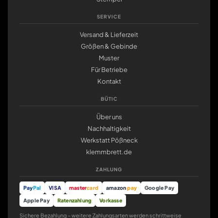
SERVICE
Versand & Lieferzeit
Größen & Gebinde
Muster
Für Betriebe
Kontakt
BÜTIC
Über uns
Nachhaltigkeit
Werkstatt Pößneck
klemmbrett.de
ZAHLUNG
Pay
Pal
VISA
master
card
amazon
pay
Google Pay
Apple Pay
Ratenzahlung
Vorkasse
Sichere Bezahlung – weitere Zahlungsarten werden schrittweise