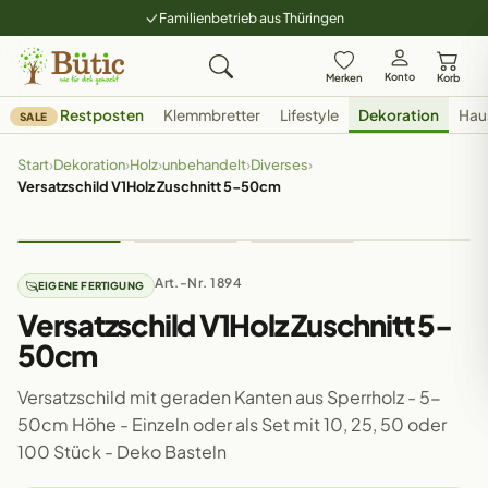
Familienbetrieb aus Thüringen
Konto
Merken
Korb
Restposten
Klemmbretter
Lifestyle
Dekoration
Hau
SALE
Start
›
Dekoration
›
Holz
›
unbehandelt
›
Diverses
›
Versatzschild V1Holz Zuschnitt 5-50cm
Art.-Nr. 1894
EIGENE FERTIGUNG
Versatzschild V1Holz Zuschnitt 5-
50cm
Versatzschild mit geraden Kanten aus Sperrholz - 5-
50cm Höhe - Einzeln oder als Set mit 10, 25, 50 oder
100 Stück - Deko Basteln