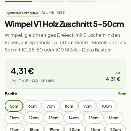
Art.-Nr. 1828
EIGENE FERTIGUNG
Wimpel V1 Holz Zuschnitt 5-50cm
Wimpel, gleichseitiges Dreieck mit 2 Löchern in den
Ecken, aus Sperrholz - 5-50cm Breite - Einzeln oder als
Set mit 10, 25, 50 oder 100 Stück - Deko Basteln
4,31 €
AB
4,31 €
inkl. MwSt. · zzgl. Versand
Breite
5cm
5cm
6cm
7cm
8cm
9cm
10cm
11cm
12cm
13cm
14cm
15cm
16cm
17cm
18cm
19cm
20cm
21cm
22cm