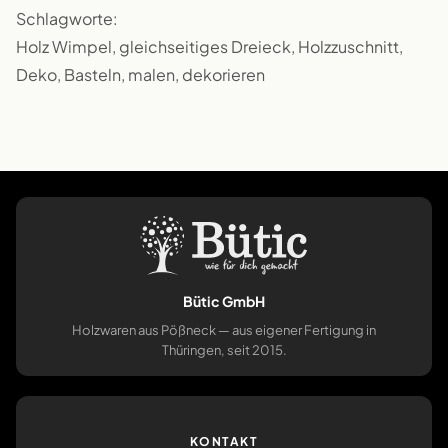
Schlagworte:
Holz Wimpel, gleichseitiges Dreieck, Holzzuschnitt,
Deko, Basteln, malen, dekorieren
Bütic GmbH
Holzwaren aus Pößneck — aus eigener Fertigung in
Thüringen, seit 2015.
KONTAKT