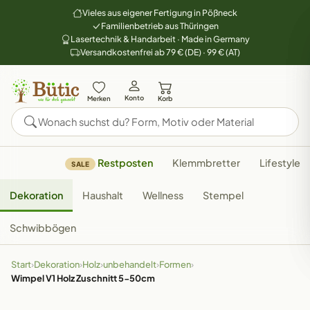
Vieles aus eigener Fertigung in Pößneck
Familienbetrieb aus Thüringen
Lasertechnik & Handarbeit · Made in Germany
Versandkostenfrei ab 79 € (DE) · 99 € (AT)
Konto
Merken
Korb
Restposten
Klemmbretter
Lifestyle
SALE
Dekoration
Haushalt
Wellness
Stempel
Schwibbögen
Start
›
Dekoration
›
Holz
›
unbehandelt
›
Formen
›
Wimpel V1 Holz Zuschnitt 5-50cm