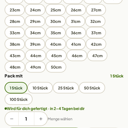
23cm
24cm
25cm
26cm
27cm
28cm
29cm
30cm
31cm
32cm
33cm
34cm
35cm
36cm
37cm
38cm
39cm
40cm
41cm
42cm
43cm
44cm
45cm
46cm
47cm
48cm
49cm
50cm
Pack mit
1 Stück
1 Stück
10 Stück
25 Stück
50 Stück
100 Stück
Wird für dich gefertigt · in 2–4 Tagen bei dir
Menge wählen