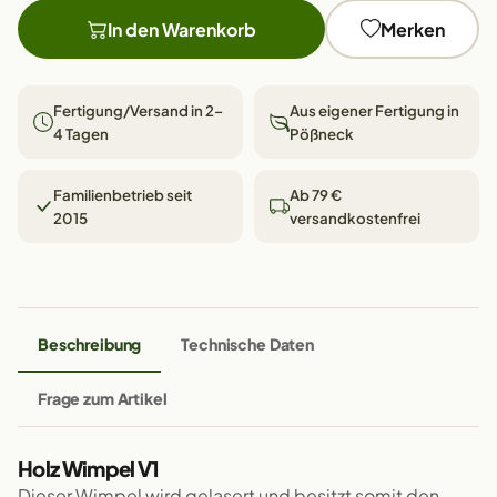
In den Warenkorb
Merken
Fertigung/Versand in 2–
Aus eigener Fertigung in
4 Tagen
Pößneck
Familienbetrieb seit
Ab 79 €
2015
versandkostenfrei
Beschreibung
Technische Daten
Frage zum Artikel
Holz Wimpel V1
Dieser Wimpel wird gelasert und besitzt somit den