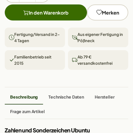
In den Warenkorb
Merken
Fertigung/Versand in 2–
Aus eigener Fertigung in
4 Tagen
Pößneck
Familienbetrieb seit
Ab 79 €
2015
versandkostenfrei
Beschreibung
Technische Daten
Hersteller
Frage zum Artikel
Zahlen und Sonderzeichen Ubuntu