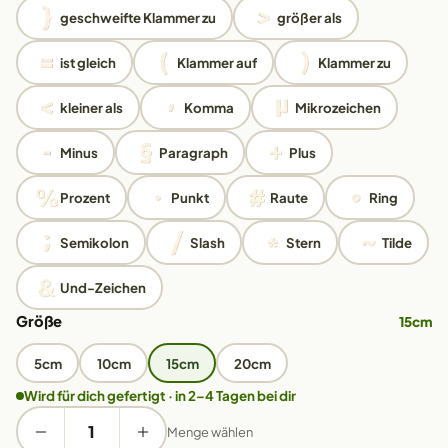
geschweifte Klammer zu
größer als
ist gleich
Klammer auf
Klammer zu
kleiner als
Komma
Mikrozeichen
Minus
Paragraph
Plus
Prozent
Punkt
Raute
Ring
Semikolon
Slash
Stern
Tilde
Und-Zeichen
Größe
15cm
5cm
10cm
15cm
20cm
Wird für dich gefertigt · in 2–4 Tagen bei dir
Menge wählen