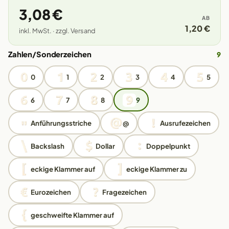
3,08 €
AB
1,20 €
inkl. MwSt. · zzgl. Versand
Zahlen/Sonderzeichen
9
0
1
2
3
4
5
6
7
8
9
Anführungsstriche
@
Ausrufezeichen
Backslash
Dollar
Doppelpunkt
eckige Klammer auf
eckige Klammer zu
Eurozeichen
Fragezeichen
geschweifte Klammer auf