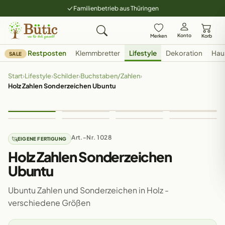
Familienbetrieb aus Thüringen
Konto
Merken
Korb
Restposten
Klemmbretter
Lifestyle
Dekoration
Hau
SALE
Start
›
Lifestyle
›
Schilder
›
Buchstaben/Zahlen
›
Holz Zahlen Sonderzeichen Ubuntu
Art.-Nr. 1028
EIGENE FERTIGUNG
Holz Zahlen Sonderzeichen
Ubuntu
Ubuntu Zahlen und Sonderzeichen in Holz -
verschiedene Größen