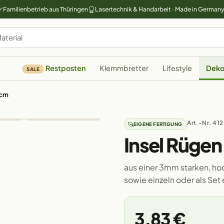
Familienbetrieb aus Thüringen
Lasertechnik & Handarbeit · Made in German
Restposten
Klemmbretter
Lifestyle
Deko
SALE
0cm
Art.-Nr. 41
EIGENE FERTIGUNG
Insel Rüge
aus einer 3mm starken, ho
sowie einzeln oder als Set e
3,83 €