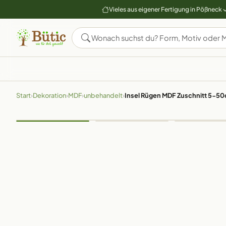
Vieles aus eigener Fertigung in Pößneck
Start
›
Dekoration
›
MDF
›
unbehandelt
›
Insel Rügen MDF Zuschnitt 5-5