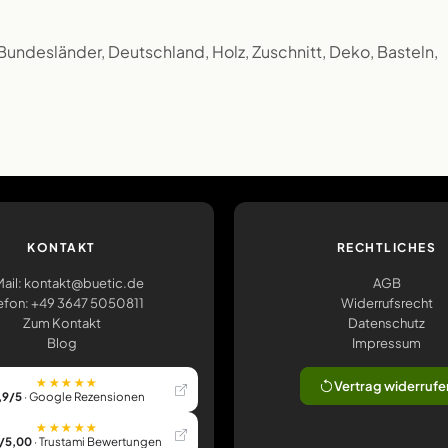
Bundesländer, Deutschland, Holz, Zuschnitt, Deko, Basteln,
KONTAKT
RECHTLICHES
ail: kontakt@buetic.de
AGB
efon: +49 3647 5050811
Widerrufsrecht
Zum Kontakt
Datenschutz
Blog
Impressum
★★★★★
Vertrag widerrufe
,9/5
· Google Rezensionen
★★★★★
/5,00
· Trustami Bewertungen