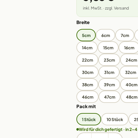
inkl. MwSt. · zzgl. Versand
Breite
5cm
6cm
7cm
14cm
15cm
16cm
22cm
23cm
24cm
30cm
31cm
32cm
38cm
39cm
40cm
46cm
47cm
48cm
Pack mit
1 Stück
10 Stück
2
Wird für dich gefertigt · in 2–4