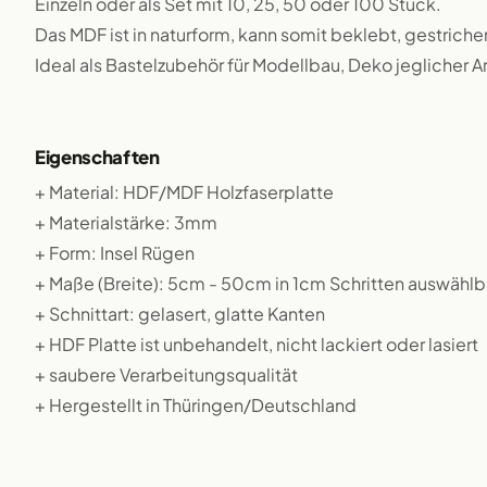
Einzeln oder als Set mit 10, 25, 50 oder 100 Stück.
Das MDF ist in naturform, kann somit beklebt, gestriche
Ideal als Bastelzubehör für Modellbau, Deko jeglicher A
Eigenschaften
+ Material: HDF/MDF Holzfaserplatte
+ Materialstärke: 3mm
+ Form: Insel Rügen
+ Maße (Breite): 5cm - 50cm in 1cm Schritten auswählb
+ Schnittart: gelasert, glatte Kanten
+ HDF Platte ist unbehandelt, nicht lackiert oder lasiert
+ saubere Verarbeitungsqualität
+ Hergestellt in Thüringen/Deutschland