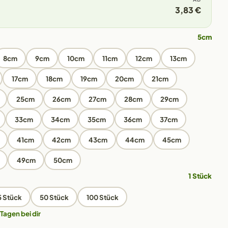
3,83 €
5cm
8cm
9cm
10cm
11cm
12cm
13cm
17cm
18cm
19cm
20cm
21cm
25cm
26cm
27cm
28cm
29cm
33cm
34cm
35cm
36cm
37cm
41cm
42cm
43cm
44cm
45cm
49cm
50cm
1 Stück
5 Stück
50 Stück
100 Stück
 Tagen bei dir