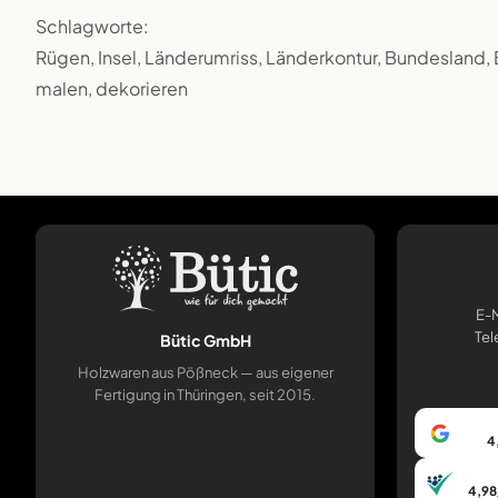
Schlagworte:
Rügen, Insel, Länderumriss, Länderkontur, Bundesland, 
malen, dekorieren
E-M
Tel
Bütic GmbH
Holzwaren aus Pößneck — aus eigener
Fertigung in Thüringen, seit 2015.
4
4,98