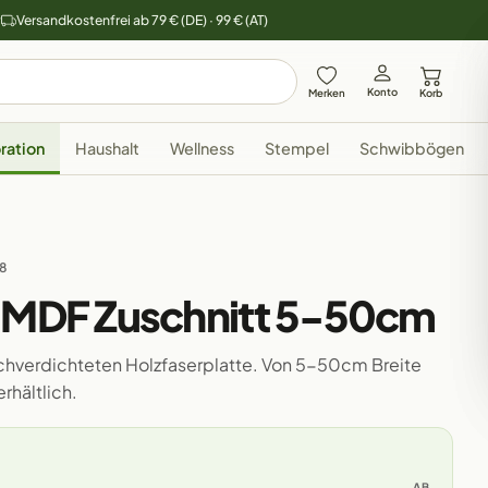
y
Versandkostenfrei ab 79 € (DE) · 99 € (AT)
Konto
Merken
Korb
ration
Haushalt
Wellness
Stempel
Schwibbögen
28
n MDF Zuschnitt 5-50cm
chverdichteten Holzfaserplatte. Von 5-50cm Breite
rhältlich.
AB