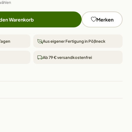
wählen
 den Warenkorb
Merken
 Tagen
Aus eigener Fertigung in Pößneck
Ab 79 € versandkostenfrei