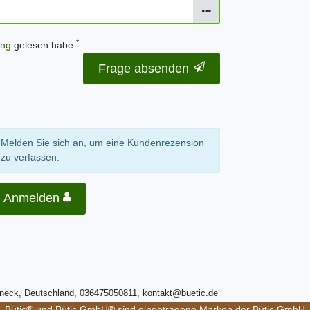
*
ung
gelesen habe.
Frage absenden
Melden Sie sich an, um eine Kundenrezension
zu verfassen.
Anmelden
ßneck, Deutschland, 036475050811, kontakt@buetic.de
Bütic® und Bütic GmbH® sind eingetragene Marken der Bütic GmbH