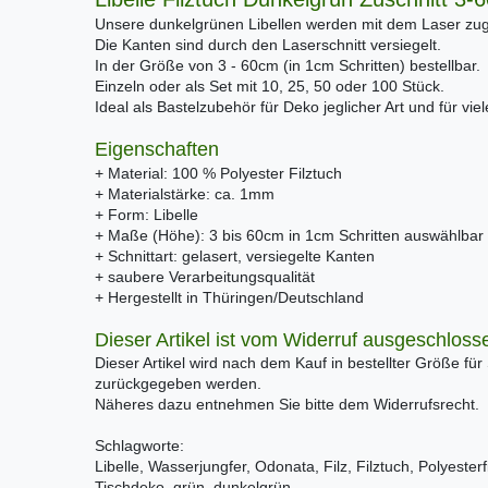
Unsere dunkelgrünen Libellen werden mit dem Laser zug
Die Kanten sind durch den Laserschnitt versiegelt.
In der Größe von 3 - 60cm (in 1cm Schritten) bestellbar.
Einzeln oder als Set mit 10, 25, 50 oder 100 Stück.
Ideal als Bastelzubehör für Deko jeglicher Art und für vi
Eigenschaften
+ Material: 100 % Polyester Filztuch
+ Materialstärke: ca. 1mm
+ Form: Libelle
+ Maße (Höhe): 3 bis 60cm in 1cm Schritten auswählbar
+ Schnittart: gelasert, versiegelte Kanten
+ saubere Verarbeitungsqualität
+ Hergestellt in Thüringen/Deutschland
Dieser Artikel ist vom Widerruf ausgeschloss
Dieser Artikel wird nach dem Kauf in bestellter Größe für
zurückgegeben werden.
Näheres dazu entnehmen Sie bitte dem Widerrufsrecht.
Schlagworte:
Libelle, Wasserjungfer, Odonata, Filz, Filztuch, Polyesterf
Tischdeko, grün, dunkelgrün