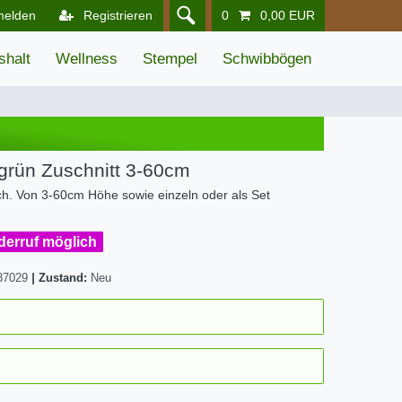
melden
Registrieren
0
0,00 EUR
shalt
Wellness
Stempel
Schwibbögen
lgrün Zuschnitt 3-60cm
ch. Von 3-60cm Höhe sowie einzeln oder als Set
iderruf möglich
37029
|
Zustand:
Neu