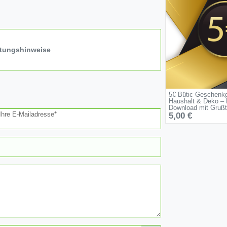
itungshinweise
5€ Bütic Geschenkg
Haushalt & Deko – 
Download mit Grußt
Ihre E-Mailadresse*
5,00 €