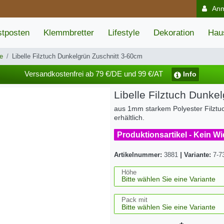
An
tposten
Klemmbretter
Lifestyle
Dekoration
Hau
e
Libelle Filztuch Dunkelgrün Zuschnitt 3-60cm
Versandkostenfrei ab 79 €/DE und 99 €/AT
Info
Libelle Filztuch Dunke
aus 1mm starkem Polyester Filztu
erhältlich.
Produktionsartikel - Kein W
Artikelnummer:
3881
|
Variante:
7-7
Höhe
Pack mit