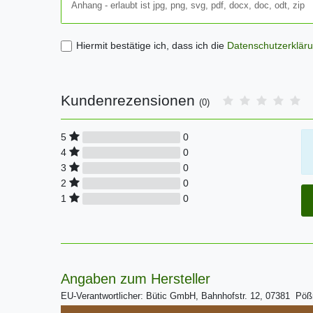
Anhang - erlaubt ist jpg, png, svg, pdf, docx, doc, odt, zip
Hiermit bestätige ich, dass ich die
Daten­schutz­erklär
Kundenrezensionen
(0)
0
5
0
4
0
3
0
2
0
1
Angaben zum Hersteller
EU-Verantwortlicher: Bütic GmbH, Bahnhofstr. 12, 07381 Pö