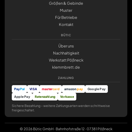
Größen & Gebinde
Muster
Für Betriebe
Kontakt
BÜTIC
Über uns
Nachhaltigkeit
Werkstatt Pößneck
klemmbrett.de
ZAHLUNG
Pay
Pal
VISA
master
card
amazon
pay
Google Pay
Apple Pay
Ratenzahlung
Vorkasse
Sichere Bezahlung – weitere Zahlungsarten werden schrittweise
freigeschaltet.
© 2026 Bütic GmbH · Bahnhofstraße 12 · 07381 Pößneck