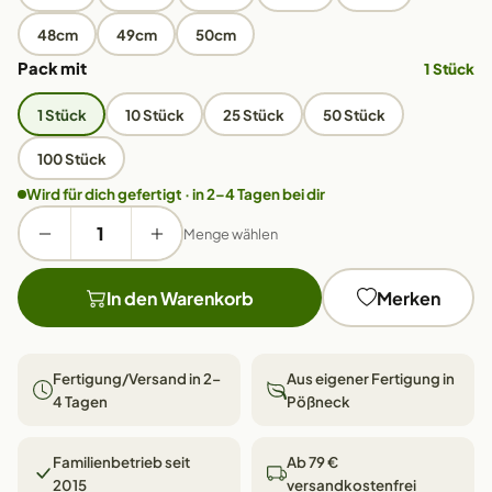
48cm
49cm
50cm
Pack mit
1 Stück
1 Stück
10 Stück
25 Stück
50 Stück
100 Stück
Wird für dich gefertigt · in 2–4 Tagen bei dir
Menge wählen
In den Warenkorb
Merken
Fertigung/Versand in 2–
Aus eigener Fertigung in
4 Tagen
Pößneck
Familienbetrieb seit
Ab 79 €
2015
versandkostenfrei