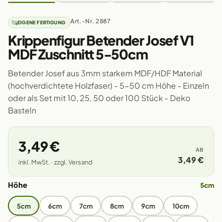
Art.-Nr. 2887
EIGENE FERTIGUNG
Krippenfigur Betender Josef V1
MDF Zuschnitt 5-50cm
Betender Josef aus 3mm starkem MDF/HDF Material
(hochverdichtete Holzfaser) - 5-50 cm Höhe - Einzeln
oder als Set mit 10, 25, 50 oder 100 Stück - Deko
Basteln
3,49 €
AB
3,49 €
inkl. MwSt. · zzgl. Versand
Höhe
5cm
5cm
6cm
7cm
8cm
9cm
10cm