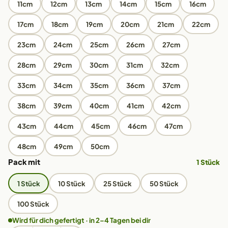
11cm
12cm
13cm
14cm
15cm
16cm
17cm
18cm
19cm
20cm
21cm
22cm
23cm
24cm
25cm
26cm
27cm
28cm
29cm
30cm
31cm
32cm
33cm
34cm
35cm
36cm
37cm
38cm
39cm
40cm
41cm
42cm
43cm
44cm
45cm
46cm
47cm
48cm
49cm
50cm
Pack mit
1 Stück
1 Stück
10 Stück
25 Stück
50 Stück
100 Stück
Wird für dich gefertigt · in 2–4 Tagen bei dir