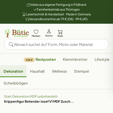
Vieles aus eigener Fertigung in Pößneck
Familienbetrieb aus Thüringen
Lasertechnik & Handarbeit · Made in Germany
Versandkostenfrei ab 79 € (DE) · 99 € (AT)
Konto
Merken
Korb
Restposten
Klemmbretter
Lifestyle
SALE
Dekoration
Haushalt
Wellness
Stempel
Schwibbögen
Start
›
Dekoration
›
MDF
›
unbehandelt
›
Krippenfigur Betender Josef V1 MDF Zusch...