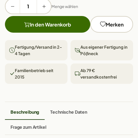
Menge wählen
In den Warenkorb
Merken
Fertigung/Versand in 2–
Aus eigener Fertigung in
4 Tagen
Pößneck
Familienbetrieb seit
Ab 79 €
2015
versandkostenfrei
Beschreibung
Technische Daten
Frage zum Artikel