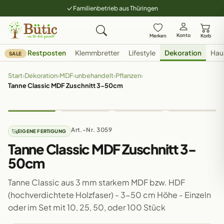
Familienbetrieb aus Thüringen
Konto
Merken
Korb
Restposten
Klemmbretter
Lifestyle
Dekoration
Hau
SALE
Start
›
Dekoration
›
MDF
›
unbehandelt
›
Pflanzen
›
Tanne Classic MDF Zuschnitt 3-50cm
Art.-Nr. 3059
EIGENE FERTIGUNG
Tanne Classic MDF Zuschnitt 3-
50cm
Tanne Classic aus 3 mm starkem MDF bzw. HDF
(hochverdichtete Holzfaser) - 3-50 cm Höhe - Einzeln
oder im Set mit 10, 25, 50, oder 100 Stück