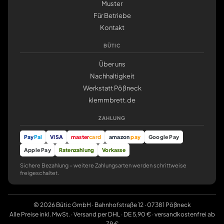
Muster
Für Betriebe
Kontakt
BÜTIC
Über uns
Nachhaltigkeit
Werkstatt Pößneck
klemmbrett.de
ZAHLUNG
Pay
Pal
VISA
master
card
amazon
pay
Google Pay
Apple Pay
Ratenzahlung
Vorkasse
Sichere Bezahlung – weitere Zahlungsarten werden schrittweise
freigeschaltet.
© 2026 Bütic GmbH · Bahnhofstraße 12 · 07381 Pößneck
Alle Preise inkl. MwSt. · Versand per DHL · DE 5,90 € · versandkostenfrei ab
79 €