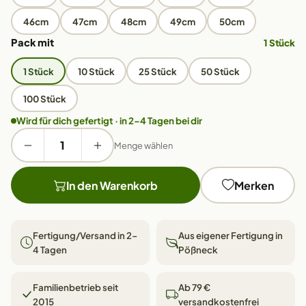
46cm
47cm
48cm
49cm
50cm
Pack mit
1 Stück
1 Stück
10 Stück
25 Stück
50 Stück
100 Stück
Wird für dich gefertigt · in 2–4 Tagen bei dir
Menge wählen
In den Warenkorb
Merken
Fertigung/Versand in 2–
Aus eigener Fertigung in
4 Tagen
Pößneck
Familienbetrieb seit
Ab 79 €
2015
versandkostenfrei