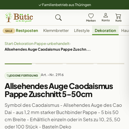
Familienbetrieb aus Thüringen
Konto
Merken
Korb
Restposten
Klemmbretter
Lifestyle
Dekoration
Hau
SALE
Start
›
Dekoration
›
Pappe
›
unbehandelt
›
Allsehendes Auge Caodaismus Pappe Zuschn...
Art.-Nr. 2916
EIGENE FERTIGUNG
Allsehendes Auge Caodaismus
Pappe Zuschnitt 5-50cm
Symbol des Caodaismus - Allsehendes Auge des Cao
Dai - aus 1,2 mm starker Buchbinder Pappe - 5 bis 50
cm Breite - Erhältlich einzeln oder in Sets zu 10, 25, 50
oder 100 Stück - Basteln Deko