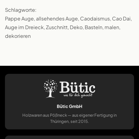
Schlagworte:
Pappe Auge, allsehendes Auge, Caodaismus, Cao Dai,
Auge im Dreieck, Zuschnitt, Deko, Basteln, malen,
dekorieren
Bütic GmbH
Holzwaren aus Pößneck — aus eigener Fertigung in
Thüringen, seit 2015.