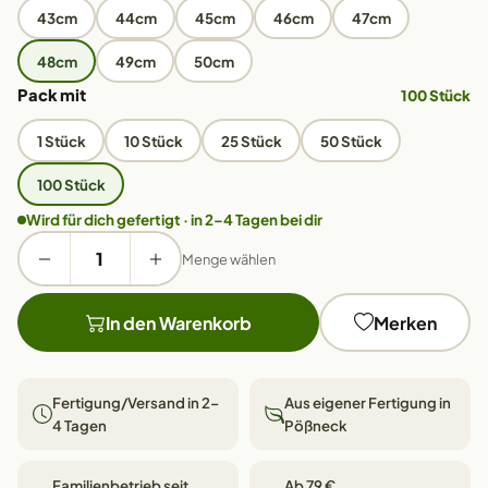
43cm
44cm
45cm
46cm
47cm
48cm
49cm
50cm
Pack mit
100 Stück
1 Stück
10 Stück
25 Stück
50 Stück
100 Stück
Wird für dich gefertigt · in 2–4 Tagen bei dir
Menge wählen
In den Warenkorb
Merken
Fertigung/Versand in 2–
Aus eigener Fertigung in
4 Tagen
Pößneck
Familienbetrieb seit
Ab 79 €