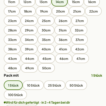
11cm
12cm
13cm
14cm
15cm
16cm
17cm
18cm
19cm
20cm
21cm
22cm
23cm
24cm
25cm
26cm
27cm
28cm
29cm
30cm
31cm
32cm
33cm
34cm
35cm
36cm
37cm
38cm
39cm
40cm
41cm
42cm
43cm
44cm
45cm
46cm
47cm
48cm
49cm
50cm
Pack mit
1 Stück
1 Stück
10 Stück
25 Stück
50 Stück
100 Stück
Wird für dich gefertigt · in 2–4 Tagen bei dir