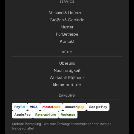
SERVICE
Versand & Lieferzeit
Größen & Gebinde
Muster
Für Betriebe
Kontakt
BÜTIC
Über uns
Nachhaltigkeit
Werkstatt Pößneck
klemmbrett.de
ZAHLUNG
Pay
Pal
VISA
master
card
amazon
pay
Google Pay
Apple Pay
Ratenzahlung
Vorkasse
Sichere Bezahlung – weitere Zahlungsarten werden schrittweise
freigeschaltet.