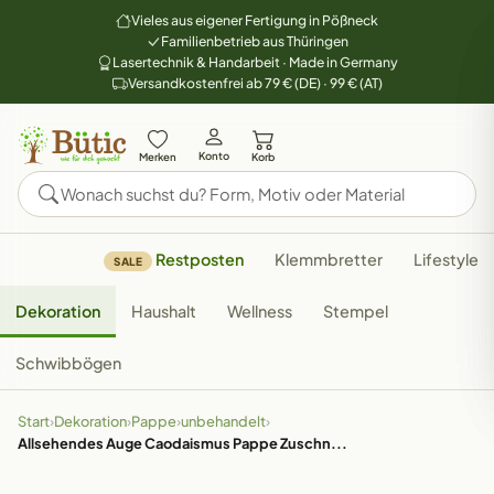
Vieles aus eigener Fertigung in Pößneck
Familienbetrieb aus Thüringen
Lasertechnik & Handarbeit · Made in Germany
Versandkostenfrei ab 79 € (DE) · 99 € (AT)
Konto
Merken
Korb
Restposten
Klemmbretter
Lifestyle
SALE
Dekoration
Haushalt
Wellness
Stempel
Schwibbögen
Start
›
Dekoration
›
Pappe
›
unbehandelt
›
Allsehendes Auge Caodaismus Pappe Zuschn...