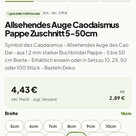
Art.-Nr. 2916
EIGENE FERTIGUNG
Allsehendes Auge Caodaismus
Pappe Zuschnitt 5-50cm
Symbol des Caodaismus - Allsehendes Auge des Cao
Dai - aus 1,2 mm starker Buchbinder Pappe - 5 bis 50
cm Breite - Erhältlich einzeln oder in Sets zu 10, 25, 50
oder 100 Stück - Basteln Deko
4,43 €
AB
2,89 €
inkl. MwSt. · zzgl. Versand
Breite
14cm
5cm
6cm
7cm
8cm
9cm
10cm