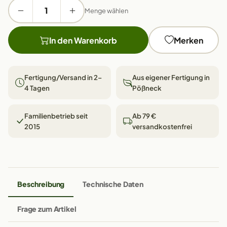
Menge wählen
In den Warenkorb
Merken
Fertigung/Versand in 2–
Aus eigener Fertigung in
4 Tagen
Pößneck
Familienbetrieb seit
Ab 79 €
2015
versandkostenfrei
Beschreibung
Technische Daten
Frage zum Artikel