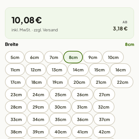
10,08 €
AB
3,18 €
inkl. MwSt. · zzgl. Versand
Breite
8cm
5cm
6cm
7cm
8cm
9cm
10cm
11cm
12cm
13cm
14cm
15cm
16cm
17cm
18cm
19cm
20cm
21cm
22cm
23cm
24cm
25cm
26cm
27cm
28cm
29cm
30cm
31cm
32cm
33cm
34cm
35cm
36cm
37cm
38cm
39cm
40cm
41cm
42cm