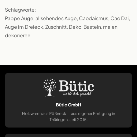
Schlagworte:
Pappe Auge, allsehendes Auge, Caodaismus, Cao Dai,
Auge im Dreieck, Zuschnitt, Deko, Basteln, malen,
dekorieren
Bütic GmbH
Holzwaren aus Pößneck — aus eigener Fertigung in
Thüringen, seit 2015.