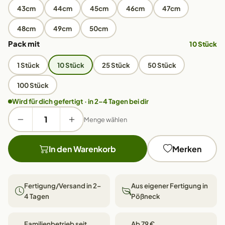
43cm
44cm
45cm
46cm
47cm
48cm
49cm
50cm
Pack mit
10 Stück
1 Stück
10 Stück
25 Stück
50 Stück
100 Stück
Wird für dich gefertigt · in 2–4 Tagen bei dir
Menge wählen
In den Warenkorb
Merken
Fertigung/Versand in 2–
Aus eigener Fertigung in
4 Tagen
Pößneck
Familienbetrieb seit
Ab 79 €