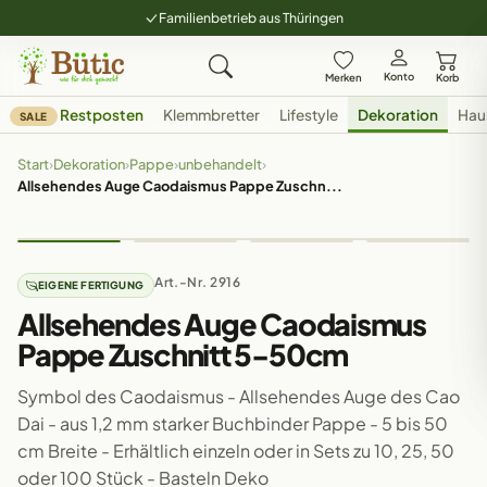
Familienbetrieb aus Thüringen
Konto
Merken
Korb
Restposten
Klemmbretter
Lifestyle
Dekoration
Hau
SALE
Start
›
Dekoration
›
Pappe
›
unbehandelt
›
Allsehendes Auge Caodaismus Pappe Zuschn...
Art.-Nr. 2916
EIGENE FERTIGUNG
Allsehendes Auge Caodaismus
Pappe Zuschnitt 5-50cm
Symbol des Caodaismus - Allsehendes Auge des Cao
Dai - aus 1,2 mm starker Buchbinder Pappe - 5 bis 50
cm Breite - Erhältlich einzeln oder in Sets zu 10, 25, 50
oder 100 Stück - Basteln Deko