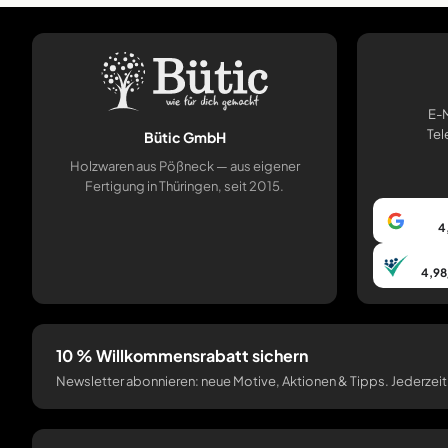
E-M
Tel
Bütic GmbH
Holzwaren aus Pößneck — aus eigener
Fertigung in Thüringen, seit 2015.
4
4,98
10 % Willkommensrabatt sichern
Newsletter abonnieren: neue Motive, Aktionen & Tipps. Jederzeit