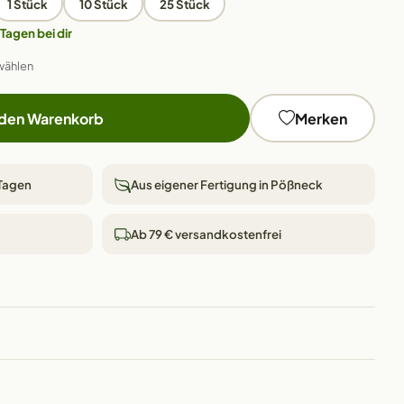
1 Stück
10 Stück
25 Stück
 Tagen bei dir
wählen
 den Warenkorb
Merken
 Tagen
Aus eigener Fertigung in Pößneck
Ab 79 € versandkostenfrei