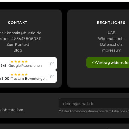
KONTAKT
RECHTLICHES
ail: kontakt@buetic.de
AGB
efon: +49 3647 5050811
Widerrufsrecht
Zum Kontakt
Datenschutz
Blog
Impressum
★★★★★
Vertrag widerrufe
,9/5
· Google Rezensionen
★★★★★
/5,00
· Trustami Bewertungen
 abbestellbar.
Mit der Anmeldung stimmst du dem Erhalt des N