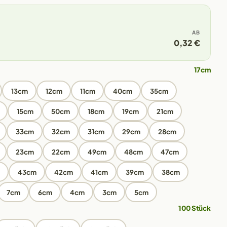
AB
0,32 €
17cm
13cm
12cm
11cm
40cm
35cm
15cm
50cm
18cm
19cm
21cm
33cm
32cm
31cm
29cm
28cm
23cm
22cm
49cm
48cm
47cm
43cm
42cm
41cm
39cm
38cm
7cm
6cm
4cm
3cm
5cm
100 Stück