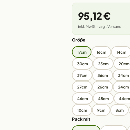
95,12 €
inkl. MwSt. · zzgl. Versand
Größe
17cm
16cm
14cm
30cm
25cm
20cm
37cm
36cm
34cm
27cm
26cm
24cm
46cm
45cm
44cm
10cm
9cm
8cm
Pack mit