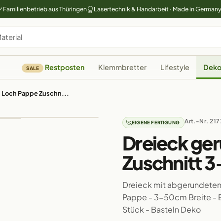
Familienbetrieb aus Thüringen
Lasertechnik & Handarbeit · Made in German
Restposten
Klemmbretter
Lifestyle
Deko
SALE
1 Loch Pappe Zuschn...
Art.-Nr. 217
EIGENE FERTIGUNG
Dreieck ger
Zuschnitt 
Dreieck mit abgerundeten
Pappe - 3-50cm Breite - Er
Stück - Basteln Deko