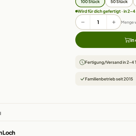
100 Stück
50 Stück
Wird für dich gefertigt · in 2–4
Menge 
In
Fertigung/Versand in 2–4
Familienbetrieb seit 2015
l
m Loch