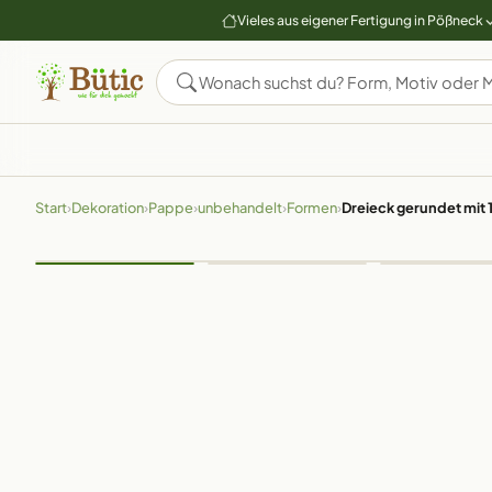
Vieles aus eigener Fertigung in Pößneck
Start
›
Dekoration
›
Pappe
›
unbehandelt
›
Formen
›
Dreieck gerundet mit 