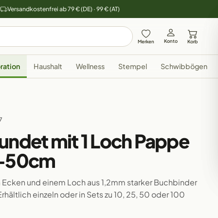
y
Versandkostenfrei ab 79 € (DE) · 99 € (AT)
Konto
Merken
Korb
ration
Haushalt
Wellness
Stempel
Schwibbögen
7
undet mit 1 Loch Pappe
3-50cm
 Ecken und einem Loch aus 1,2mm starker Buchbinder
hältlich einzeln oder in Sets zu 10, 25, 50 oder 100