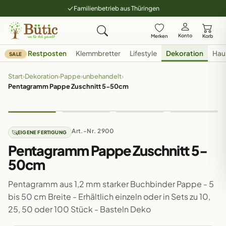
Familienbetrieb aus Thüringen
Konto
Merken
Korb
Restposten
Klemmbretter
Lifestyle
Dekoration
Hau
SALE
Start
›
Dekoration
›
Pappe
›
unbehandelt
›
Pentagramm Pappe Zuschnitt 5-50cm
Art.-Nr. 2900
EIGENE FERTIGUNG
Pentagramm Pappe Zuschnitt 5-
50cm
Pentagramm aus 1,2 mm starker Buchbinder Pappe - 5
bis 50 cm Breite - Erhältlich einzeln oder in Sets zu 10,
25, 50 oder 100 Stück - Basteln Deko