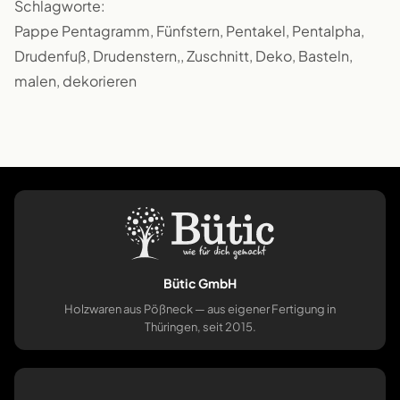
Schlagworte:
Pappe Pentagramm, Fünfstern, Pentakel, Pentalpha,
Drudenfuß, Drudenstern,, Zuschnitt, Deko, Basteln,
malen, dekorieren
Bütic GmbH
Holzwaren aus Pößneck — aus eigener Fertigung in
Thüringen, seit 2015.