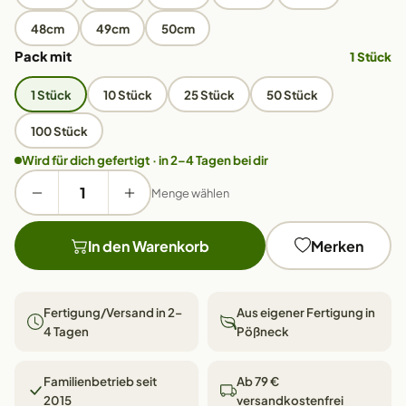
48cm
49cm
50cm
Pack mit
1 Stück
1 Stück
10 Stück
25 Stück
50 Stück
100 Stück
Wird für dich gefertigt · in 2–4 Tagen bei dir
Menge wählen
In den Warenkorb
Merken
Fertigung/Versand in 2–
Aus eigener Fertigung in
4 Tagen
Pößneck
Familienbetrieb seit
Ab 79 €
2015
versandkostenfrei