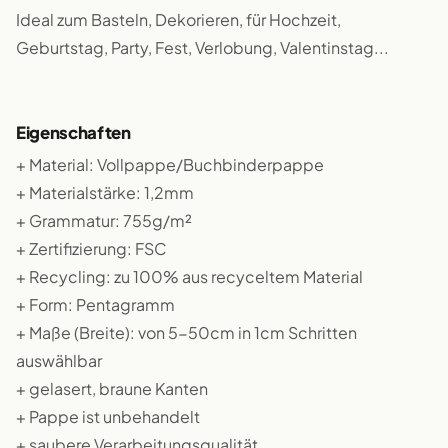
Ideal zum Basteln, Dekorieren, für Hochzeit,
Geburtstag, Party, Fest, Verlobung, Valentinstag...
Eigenschaften
+ Material: Vollpappe/Buchbinderpappe
+ Materialstärke: 1,2mm
+ Grammatur: 755g/m²
+ Zertifizierung: FSC
+ Recycling: zu 100% aus recyceltem Material
+ Form: Pentagramm
+ Maße (Breite): von 5-50cm in 1cm Schritten
auswählbar
+ gelasert, braune Kanten
+ Pappe ist unbehandelt
+ saubere Verarbeitungsqualität