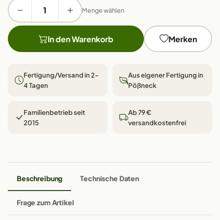
Menge wählen
In den Warenkorb
Merken
Fertigung/Versand in 2–
Aus eigener Fertigung in
4 Tagen
Pößneck
Familienbetrieb seit
Ab 79 €
2015
versandkostenfrei
Beschreibung
Technische Daten
Frage zum Artikel