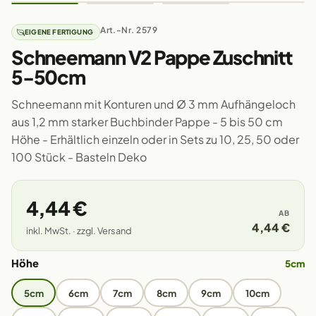
Art.-Nr. 2579
EIGENE FERTIGUNG
Schneemann V2 Pappe Zuschnitt
5-50cm
Schneemann mit Konturen und Ø 3 mm Aufhängeloch
aus 1,2 mm starker Buchbinder Pappe - 5 bis 50 cm
Höhe - Erhältlich einzeln oder in Sets zu 10, 25, 50 oder
100 Stück - Basteln Deko
4,44 €
AB
4,44 €
inkl. MwSt. · zzgl. Versand
Höhe
5cm
5cm
6cm
7cm
8cm
9cm
10cm