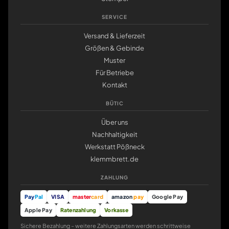
SERVICE
Versand & Lieferzeit
Größen & Gebinde
Muster
Für Betriebe
Kontakt
BÜTIC
Über uns
Nachhaltigkeit
Werkstatt Pößneck
klemmbrett.de
ZAHLUNG
Pay
Pal
VISA
master
card
amazon
pay
Google Pay
Apple Pay
Ratenzahlung
Vorkasse
Sichere Bezahlung – weitere Zahlungsarten werden schrittweise