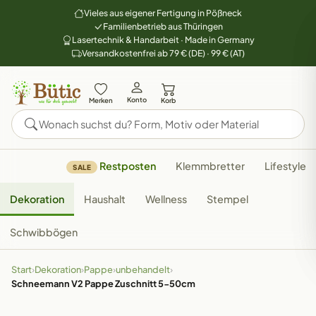
Vieles aus eigener Fertigung in Pößneck
Familienbetrieb aus Thüringen
Lasertechnik & Handarbeit · Made in Germany
Versandkostenfrei ab 79 € (DE) · 99 € (AT)
Konto
Merken
Korb
Restposten
Klemmbretter
Lifestyle
SALE
Dekoration
Haushalt
Wellness
Stempel
Schwibbögen
Start
›
Dekoration
›
Pappe
›
unbehandelt
›
Schneemann V2 Pappe Zuschnitt 5-50cm