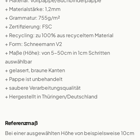
+ Material: Vollpappe/Buchbinderpappe
+ Materialstärke: 1,2mm
+ Grammatur: 755g/m²
+ Zertifizierung: FSC
+ Recycling: zu 100% aus recyceltem Material
+ Form: Schneemann V2
+ Maße (Höhe): von 5-50cm in 1cm Schritten
auswählbar
+ gelasert, braune Kanten
+ Pappe ist unbehandelt
+ saubere Verarbeitungsqualität
+ Hergestellt in Thüringen/Deutschland
Referenzmaß
Bei einer ausgewählten Höhe von beispielsweise 10cm