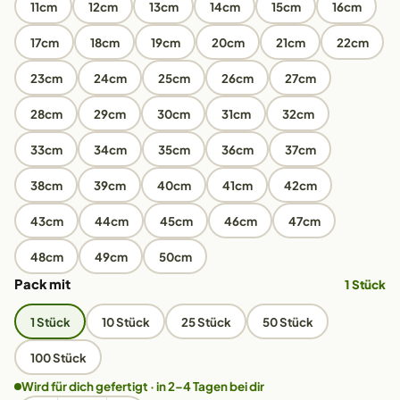
11cm
12cm
13cm
14cm
15cm
16cm
17cm
18cm
19cm
20cm
21cm
22cm
23cm
24cm
25cm
26cm
27cm
28cm
29cm
30cm
31cm
32cm
33cm
34cm
35cm
36cm
37cm
38cm
39cm
40cm
41cm
42cm
43cm
44cm
45cm
46cm
47cm
48cm
49cm
50cm
Pack mit
1 Stück
1 Stück
10 Stück
25 Stück
50 Stück
100 Stück
Wird für dich gefertigt · in 2–4 Tagen bei dir