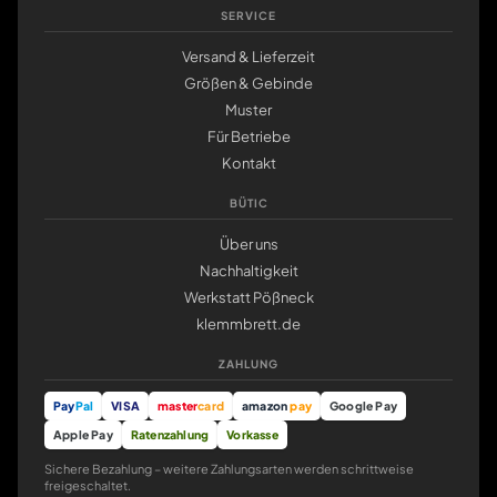
SERVICE
Versand & Lieferzeit
Größen & Gebinde
Muster
Für Betriebe
Kontakt
BÜTIC
Über uns
Nachhaltigkeit
Werkstatt Pößneck
klemmbrett.de
ZAHLUNG
Pay
Pal
VISA
master
card
amazon
pay
Google Pay
Apple Pay
Ratenzahlung
Vorkasse
Sichere Bezahlung – weitere Zahlungsarten werden schrittweise
freigeschaltet.