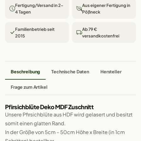
Fertigung/Versand in 2–
Aus eigener Fertigung in
4 Tagen
Pößneck
Familienbetrieb seit
Ab 79 €
2015
versandkostenfrei
Beschreibung
Technische Daten
Hersteller
Frage zum Artikel
Pfirsichblüte Deko MDF Zuschnitt
Unsere Pfirsichblüte aus HDF wird gelasert und besitzt
somit einen glatten Rand.
In der Größe von 5cm - 50cm Höhe x Breite (in 1cm
Schritten) bestellbar.