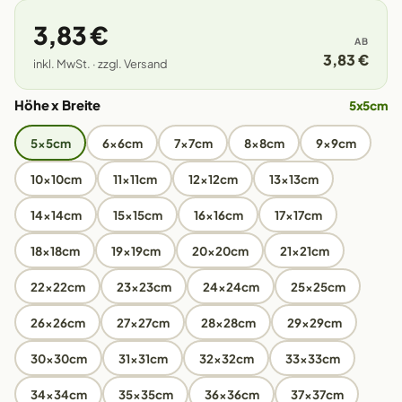
3,83 €
AB
3,83 €
inkl. MwSt. · zzgl. Versand
Höhe x Breite
5x5cm
5x5cm
6x6cm
7x7cm
8x8cm
9x9cm
10x10cm
11x11cm
12x12cm
13x13cm
14x14cm
15x15cm
16x16cm
17x17cm
18x18cm
19x19cm
20x20cm
21x21cm
22x22cm
23x23cm
24x24cm
25x25cm
26x26cm
27x27cm
28x28cm
29x29cm
30x30cm
31x31cm
32x32cm
33x33cm
34x34cm
35x35cm
36x36cm
37x37cm