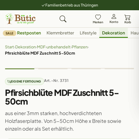
Familienbetrieb aus Thüringen
Konto
Merken
Korb
Restposten
Klemmbretter
Lifestyle
Dekoration
Hau
SALE
Start
›
Dekoration
›
MDF
›
unbehandelt
›
Pflanzen
›
Pfirsichblüte MDF Zuschnitt 5-50cm
Art.-Nr. 3731
EIGENE FERTIGUNG
Pfirsichblüte MDF Zuschnitt 5-
50cm
aus einer 3mm starken, hochverdichteten
Holzfaserplatte. Von 5-50cm Höhe x Breite sowie
einzeln oder als Set erhältlich.