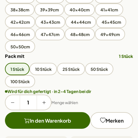
38x38cm
39x39cm
40x40cm
41x41cm
42x42cm
43x43cm
44x44cm
45x45cm
46x46cm
47x47cm
48x48cm
49x49cm
50x50cm
Pack mit
1 Stück
1 Stück
10 Stück
25 Stück
50 Stück
100 Stück
Wird für dich gefertigt · in 2–4 Tagen bei dir
Menge wählen
In den Warenkorb
Merken