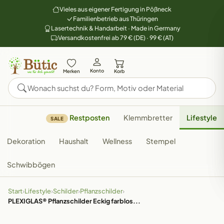
Vieles aus eigener Fertigung in Pößneck
Familienbetrieb aus Thüringen
Lasertechnik & Handarbeit · Made in Germany
Versandkostenfrei ab 79 € (DE) · 99 € (AT)
Konto
Merken
Korb
Restposten
Klemmbretter
Lifestyle
SALE
Dekoration
Haushalt
Wellness
Stempel
Schwibbögen
Start
›
Lifestyle
›
Schilder
›
Pflanzschilder
›
PLEXIGLAS® Pflanzschilder Eckig farblos...