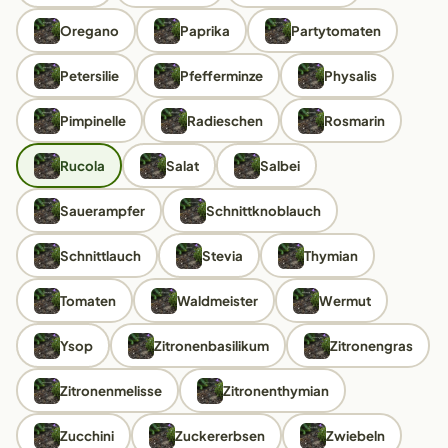
Oregano
Paprika
Partytomaten
Petersilie
Pfefferminze
Physalis
Pimpinelle
Radieschen
Rosmarin
Rucola
Salat
Salbei
Sauerampfer
Schnittknoblauch
Schnittlauch
Stevia
Thymian
Tomaten
Waldmeister
Wermut
Ysop
Zitronenbasilikum
Zitronengras
Zitronenmelisse
Zitronenthymian
Zucchini
Zuckererbsen
Zwiebeln