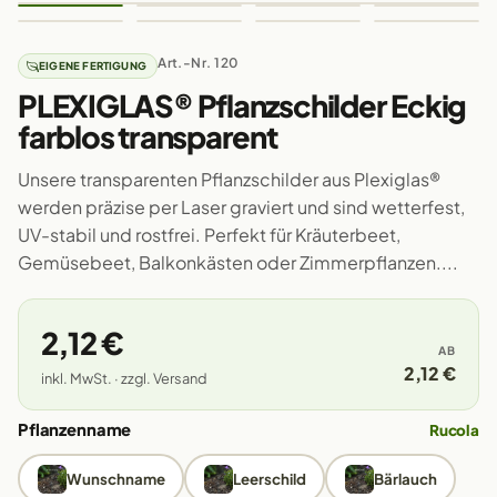
Art.-Nr. 120
EIGENE FERTIGUNG
PLEXIGLAS® Pflanzschilder Eckig
farblos transparent
Unsere transparenten Pflanzschilder aus Plexiglas®
werden präzise per Laser graviert und sind wetterfest,
UV-stabil und rostfrei. Perfekt für Kräuterbeet,
Gemüsebeet, Balkonkästen oder Zimmerpflanzen....
2,12 €
AB
2,12 €
inkl. MwSt. · zzgl. Versand
Pflanzenname
Rucola
Wunschname
Leerschild
Bärlauch