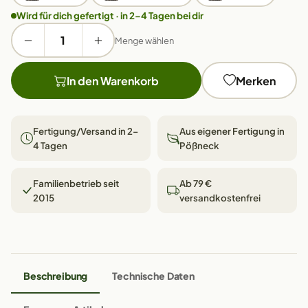
Wird für dich gefertigt · in 2–4 Tagen bei dir
Menge wählen
In den Warenkorb
Merken
Fertigung/Versand in 2–
Aus eigener Fertigung in
4 Tagen
Pößneck
Familienbetrieb seit
Ab 79 €
2015
versandkostenfrei
Beschreibung
Technische Daten