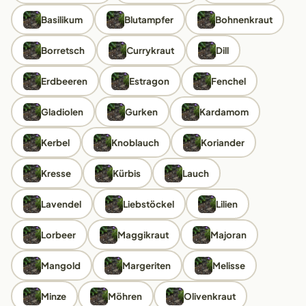
Basilikum
Blutampfer
Bohnenkraut
Borretsch
Currykraut
Dill
Erdbeeren
Estragon
Fenchel
Gladiolen
Gurken
Kardamom
Kerbel
Knoblauch
Koriander
Kresse
Kürbis
Lauch
Lavendel
Liebstöckel
Lilien
Lorbeer
Maggikraut
Majoran
Mangold
Margeriten
Melisse
Minze
Möhren
Olivenkraut