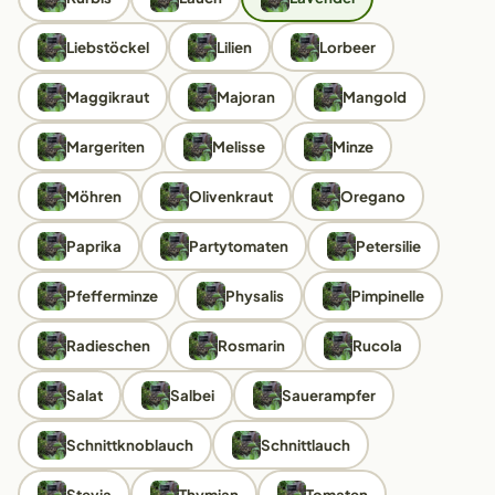
Liebstöckel
Lilien
Lorbeer
Maggikraut
Majoran
Mangold
Margeriten
Melisse
Minze
Möhren
Olivenkraut
Oregano
Paprika
Partytomaten
Petersilie
Pfefferminze
Physalis
Pimpinelle
Radieschen
Rosmarin
Rucola
Salat
Salbei
Sauerampfer
Schnittknoblauch
Schnittlauch
Stevia
Thymian
Tomaten