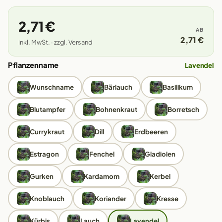
2,71 €
AB
2,71 €
inkl. MwSt. · zzgl. Versand
Pflanzenname
Lavendel
Wunschname
Bärlauch
Basilikum
Blutampfer
Bohnenkraut
Borretsch
Currykraut
Dill
Erdbeeren
Estragon
Fenchel
Gladiolen
Gurken
Kardamom
Kerbel
Knoblauch
Koriander
Kresse
Kürbis
Lauch
Lavendel