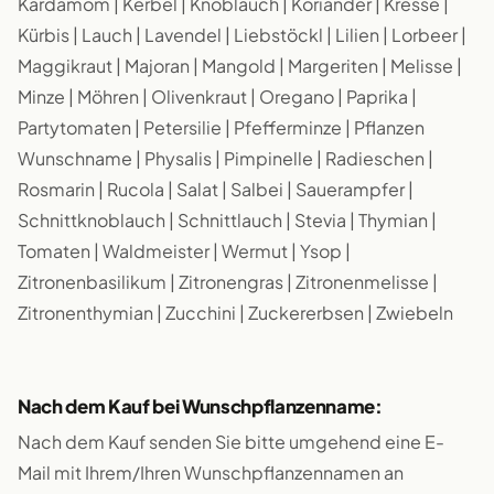
Kardamom | Kerbel | Knoblauch | Koriander | Kresse |
Kürbis | Lauch | Lavendel | Liebstöckl | Lilien | Lorbeer |
Maggikraut | Majoran | Mangold | Margeriten | Melisse |
Minze | Möhren | Olivenkraut | Oregano | Paprika |
Partytomaten | Petersilie | Pfefferminze | Pflanzen
Wunschname | Physalis | Pimpinelle | Radieschen |
Rosmarin | Rucola | Salat | Salbei | Sauerampfer |
Schnittknoblauch | Schnittlauch | Stevia | Thymian |
Tomaten | Waldmeister | Wermut | Ysop |
Zitronenbasilikum | Zitronengras | Zitronenmelisse |
Zitronenthymian | Zucchini | Zuckererbsen | Zwiebeln
Nach dem Kauf bei Wunschpflanzenname:
Nach dem Kauf senden Sie bitte umgehend eine E-
Mail mit Ihrem/Ihren Wunschpflanzennamen an