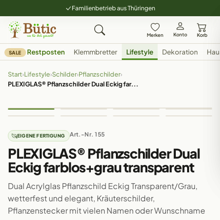
Familienbetrieb aus Thüringen
Konto
Merken
Korb
Restposten
Klemmbretter
Lifestyle
Dekoration
Hau
SALE
Start
›
Lifestyle
›
Schilder
›
Pflanzschilder
›
PLEXIGLAS® Pflanzschilder Dual Eckig far...
Art.-Nr. 155
EIGENE FERTIGUNG
PLEXIGLAS® Pflanzschilder Dual
Eckig farblos+grau transparent
Dual Acrylglas Pflanzschild Eckig Transparent/Grau,
wetterfest und elegant, Kräuterschilder,
Pflanzenstecker mit vielen Namen oder Wunschname