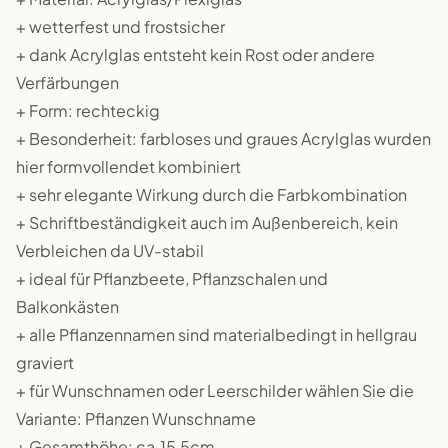
+ wetterfest und frostsicher
+ dank Acrylglas entsteht kein Rost oder andere
Verfärbungen
+ Form: rechteckig
+ Besonderheit: farbloses und graues Acrylglas wurden
hier formvollendet kombiniert
+ sehr elegante Wirkung durch die Farbkombination
+ Schriftbeständigkeit auch im Außenbereich, kein
Verbleichen da UV-stabil
+ ideal für Pflanzbeete, Pflanzschalen und
Balkonkästen
+ alle Pflanzennamen sind materialbedingt in hellgrau
graviert
+ für Wunschnamen oder Leerschilder wählen Sie die
Variante: Pflanzen Wunschname
+ Gesamthöhe: ca.15,5cm