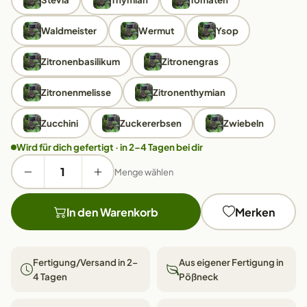
Waldmeister
Wermut
Ysop
Zitronenbasilikum
Zitronengras
Zitronenmelisse
Zitronenthymian
Zucchini
Zuckererbsen
Zwiebeln
Wird für dich gefertigt · in 2–4 Tagen bei dir
Menge wählen
In den Warenkorb
Merken
Fertigung/Versand in 2–
Aus eigener Fertigung in
4 Tagen
Pößneck