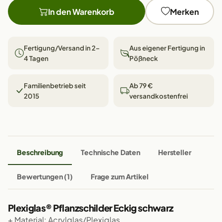
In den Warenkorb
Merken
Fertigung/Versand in 2–
Aus eigener Fertigung in
4 Tagen
Pößneck
Familienbetrieb seit
Ab 79 €
2015
versandkostenfrei
Beschreibung
Technische Daten
Hersteller
Bewertungen (1)
Frage zum Artikel
Plexiglas® Pflanzschilder Eckig schwarz
+ Material: Acrylglas/Plexiglas