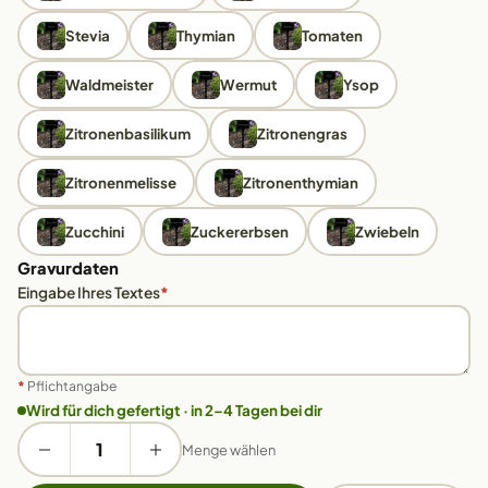
Stevia
Thymian
Tomaten
Waldmeister
Wermut
Ysop
Zitronenbasilikum
Zitronengras
Zitronenmelisse
Zitronenthymian
Zucchini
Zuckererbsen
Zwiebeln
Gravurdaten
Eingabe Ihres Textes
*
*
Pflichtangabe
Wird für dich gefertigt · in 2–4 Tagen bei dir
Menge wählen