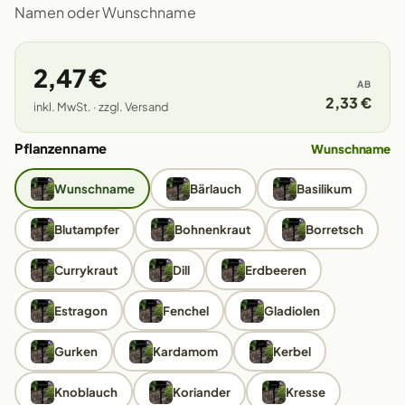
Namen oder Wunschname
2,47 €
AB
2,33 €
inkl. MwSt. · zzgl. Versand
Pflanzenname
Wunschname
Wunschname
Bärlauch
Basilikum
Blutampfer
Bohnenkraut
Borretsch
Currykraut
Dill
Erdbeeren
Estragon
Fenchel
Gladiolen
Gurken
Kardamom
Kerbel
Knoblauch
Koriander
Kresse