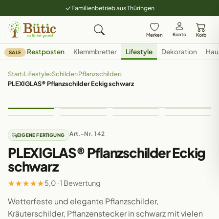
Familienbetrieb aus Thüringen
Konto
Merken
Korb
Restposten
Klemmbretter
Lifestyle
Dekoration
Hau
SALE
Start
›
Lifestyle
›
Schilder
›
Pflanzschilder
›
PLEXIGLAS® Pflanzschilder Eckig schwarz
Art.-Nr. 142
EIGENE FERTIGUNG
PLEXIGLAS® Pflanzschilder Eckig
schwarz
★
★
★
★
★
5,0 · 1 Bewertung
Wetterfeste und elegante Pflanzschilder,
Kräuterschilder, Pflanzenstecker in schwarz mit vielen