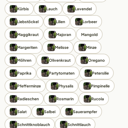
Kürbis
Lauch
Lavendel
Liebstöckel
Lilien
Lorbeer
Maggikraut
Majoran
Mangold
Margeriten
Melisse
Minze
Möhren
Olivenkraut
Oregano
Paprika
Partytomaten
Petersilie
Pfefferminze
Physalis
Pimpinelle
Radieschen
Rosmarin
Rucola
Salat
Salbei
Sauerampfer
Schnittknoblauch
Schnittlauch