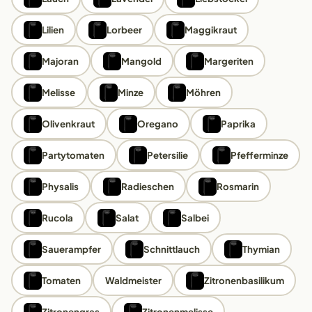
Lilien
Lorbeer
Maggikraut
Majoran
Mangold
Margeriten
Melisse
Minze
Möhren
Olivenkraut
Oregano
Paprika
Partytomaten
Petersilie
Pfefferminze
Physalis
Radieschen
Rosmarin
Rucola
Salat
Salbei
Sauerampfer
Schnittlauch
Thymian
Tomaten
Waldmeister
Zitronenbasilikum
Zitronengras
Zitronenmelisse