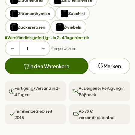
Zitronenthymian
Zucchini
Zuckererbsen
Zwiebeln
Wird für dich gefertigt · in 2–4 Tagen bei dir
Menge wählen
In den Warenkorb
Merken
Fertigung/Versand in 2–
Aus eigener Fertigung in
4 Tagen
Pößneck
Familienbetrieb seit
Ab 79 €
2015
versandkostenfrei