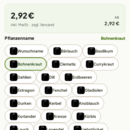
2,92 €
AB
2,92 €
inkl. MwSt. · zzgl. Versand
Pflanzenname
Bohnenkraut
Wunschname
Bärlauch
Basilikum
Bohnenkraut
Clematis
Currykraut
Dahlien
Dill
Erdbeeren
Estragon
Fenchel
Gladiolen
Gurken
Kerbel
Knoblauch
Koriander
Kresse
Kürbis
Lauch
Lavendel
Liebstöckel