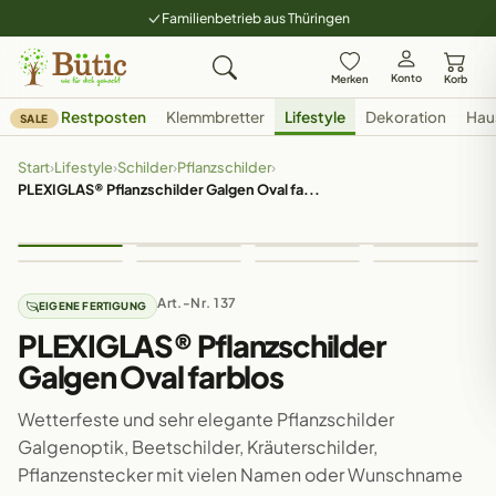
Familienbetrieb aus Thüringen
Konto
Merken
Korb
Restposten
Klemmbretter
Lifestyle
Dekoration
Hau
SALE
Start
›
Lifestyle
›
Schilder
›
Pflanzschilder
›
PLEXIGLAS® Pflanzschilder Galgen Oval fa...
Art.-Nr. 137
EIGENE FERTIGUNG
PLEXIGLAS® Pflanzschilder
Galgen Oval farblos
Wetterfeste und sehr elegante Pflanzschilder
Galgenoptik, Beetschilder, Kräuterschilder,
Pflanzenstecker mit vielen Namen oder Wunschname