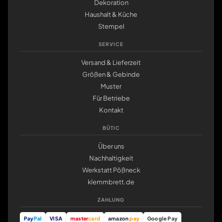
Dekoration
Haushalt & Küche
Stempel
SERVICE
Versand & Lieferzeit
Größen & Gebinde
Muster
Für Betriebe
Kontakt
BÜTIC
Über uns
Nachhaltigkeit
Werkstatt Pößneck
klemmbrett.de
ZAHLUNG
Pay
Pal
VISA
master
card
amazon
pay
Google Pay