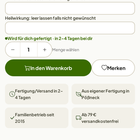
Heilwirkung: leer lassen falls nicht gewünscht
Wird für dich gefertigt · in 2–4 Tagen bei dir
Menge wählen
In den Warenkorb
Merken
Fertigung/Versand in 2–
Aus eigener Fertigung in
4 Tagen
Pößneck
Familienbetrieb seit
Ab 79 €
2015
versandkostenfrei