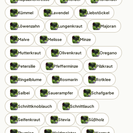
Kümmel
Lavendel
Liebstöckel
Löwenzahn
Lungenkraut
Majoran
Malve
Melisse
Minze
Mutterkraut
Olivenkraut
Oregano
Petersilie
Pfefferminze
Pilzkraut
Ringelblume
Rosmarin
Rotklee
Salbei
Sauerampfer
Schafgarbe
Schnittknoblauch
Schnittlauch
Seifenkraut
Stevia
Süßholz
Thymian
Waldmeister
Wermut