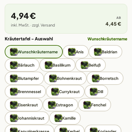
4,94 €
AB
4,45 €
inkl. MwSt. · zzgl. Versand
Kräutertafel - Auswahl
Wunschkräutername
Wunschkräutername
Anis
Baldrian
Bärlauch
Basilikum
Beifuß
Blutampfer
Bohnenkraut
Borretsch
Brennnessel
Currykraut
Dill
Eisenkraut
Estragon
Fenchel
Johanniskraut
Kamille
Kapuzinerkresse
Kerbel
Koriander