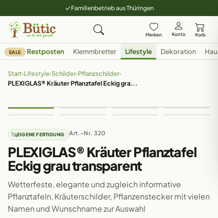
Familienbetrieb aus Thüringen
Konto
Merken
Korb
Restposten
Klemmbretter
Lifestyle
Dekoration
Hau
SALE
Start
›
Lifestyle
›
Schilder
›
Pflanzschilder
›
PLEXIGLAS® Kräuter Pflanztafel Eckig gra...
Art.-Nr. 320
EIGENE FERTIGUNG
PLEXIGLAS® Kräuter Pflanztafel
Eckig grau transparent
Wetterfeste, elegante und zugleich informative
Pflanztafeln, Kräuterschilder, Pflanzenstecker mit vielen
Namen und Wunschname zur Auswahl