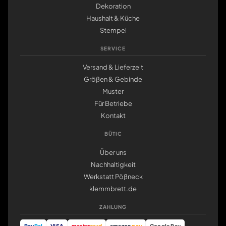
Dekoration
Haushalt & Küche
Stempel
SERVICE
Versand & Lieferzeit
Größen & Gebinde
Muster
Für Betriebe
Kontakt
BÜTIC
Über uns
Nachhaltigkeit
Werkstatt Pößneck
klemmbrett.de
ZAHLUNG
Pay
Pal
VISA
master
card
amazon
pay
Google Pay