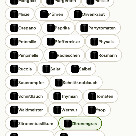
Mangold
Margeriten
Melisse
Minze
Möhren
Olivenkraut
Oregano
Paprika
Partytomaten
Petersilie
Pfefferminze
Physalis
Pimpinelle
Radieschen
Rosmarin
Rucola
Salat
Salbei
Sauerampfer
Schnittknoblauch
Schnittlauch
Thymian
Tomaten
Waldmeister
Wermut
Ysop
Zitronenbasilikum
Zitronengras