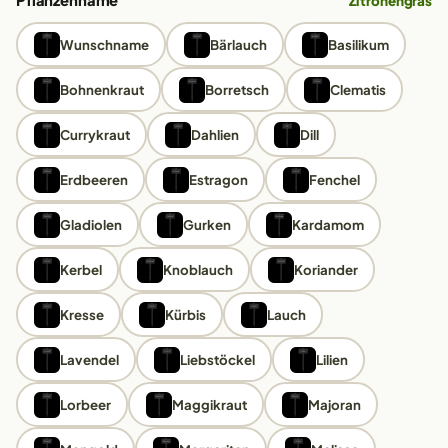
Pflanzenname
Zitronengras
Wunschname
Bärlauch
Basilikum
Bohnenkraut
Borretsch
Clematis
Currykraut
Dahlien
Dill
Erdbeeren
Estragon
Fenchel
Gladiolen
Gurken
Kardamom
Kerbel
Knoblauch
Koriander
Kresse
Kürbis
Lauch
Lavendel
Liebstöckel
Lilien
Lorbeer
Maggikraut
Majoran