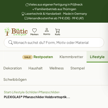
Vieles aus eigener Fertigung in Pößneck
Familienbetrieb aus Thüringen
Lasertechnik & Handarbeit · Made in Germany
Versandkostenfrei ab 79 € (DE) · 99 € (AT)
Konto
Merken
Korb
Restposten
Klemmbretter
Lifestyle
SALE
Dekoration
Haushalt
Wellness
Stempel
Schwibbögen
Start
›
Lifestyle
›
Schilder
›
Pflanzschilder
›
PLEXIGLAS® Pflanzschilder Holzbrettoptik...