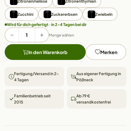
Zitronenmelisse
Zitronenthymian
Zucchini
Zuckererbsen
Zwiebeln
Wird für dich gefertigt · in 2–4 Tagen bei dir
Menge wählen
In den Warenkorb
Merken
Fertigung/Versand in 2–
Aus eigener Fertigung in
4 Tagen
Pößneck
Familienbetrieb seit
Ab 79 €
2015
versandkostenfrei