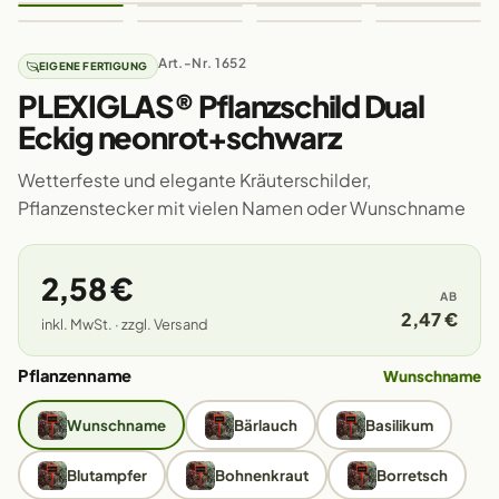
Art.-Nr. 1652
EIGENE FERTIGUNG
PLEXIGLAS® Pflanzschild Dual
Eckig neonrot+schwarz
Wetterfeste und elegante Kräuterschilder,
Pflanzenstecker mit vielen Namen oder Wunschname
2,58 €
AB
2,47 €
inkl. MwSt. · zzgl. Versand
Pflanzenname
Wunschname
Wunschname
Bärlauch
Basilikum
Blutampfer
Bohnenkraut
Borretsch