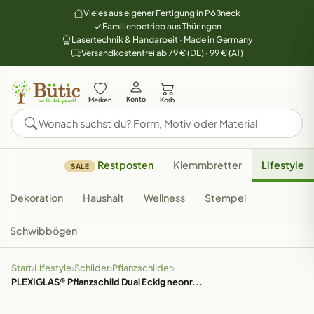
Vieles aus eigener Fertigung in Pößneck
Familienbetrieb aus Thüringen
Lasertechnik & Handarbeit · Made in Germany
Versandkostenfrei ab 79 € (DE) · 99 € (AT)
Konto
Merken
Korb
Restposten
Klemmbretter
Lifestyle
SALE
Dekoration
Haushalt
Wellness
Stempel
Schwibbögen
Start
›
Lifestyle
›
Schilder
›
Pflanzschilder
›
PLEXIGLAS® Pflanzschild Dual Eckig neonr...