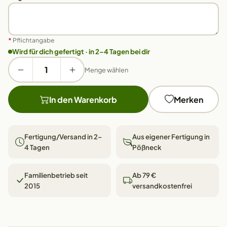
*
Pflichtangabe
Wird für dich gefertigt · in 2–4 Tagen bei dir
Menge wählen
In den Warenkorb
Merken
Fertigung/Versand in 2–
Aus eigener Fertigung in
4 Tagen
Pößneck
Familienbetrieb seit
Ab 79 €
2015
versandkostenfrei