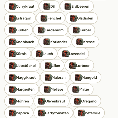
Currykraut
Dill
Erdbeeren
Estragon
Fenchel
Gladiolen
Gurken
Kardamom
Kerbel
Knoblauch
Koriander
Kresse
Kürbis
Lauch
Lavendel
Liebstöckel
Lilien
Lorbeer
Maggikraut
Majoran
Mangold
Margeriten
Melisse
Minze
Möhren
Olivenkraut
Oregano
Paprika
Partytomaten
Petersilie