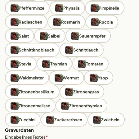
Pfefferminze
Physalis
Pimpinelle
Radieschen
Rosmarin
Rucola
Salat
Salbei
Sauerampfer
Schnittknoblauch
Schnittlauch
Stevia
Thymian
Tomaten
Waldmeister
Wermut
Ysop
Zitronenbasilikum
Zitronengras
Zitronenmelisse
Zitronenthymian
Zucchini
Zuckererbsen
Zwiebeln
Gravurdaten
Eingabe Ihres Textes
*