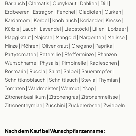
Bärlauch | Clematis | Currykraut | Dahlien | Dill |
Erdbeeren | Estragon | Fenchel | Gladiolen | Gurken |
Kardamom | Kerbel | Knoblauch | Koriander | Kresse |
Kürbis | Lauch | Lavendel | Liebstöckl | Lilien | Lorbeer |
Maggikraut | Majoran | Mangold | Margeriten | Melisse |
Minze | Möhren | Olivenkraut | Oregano | Paprika |
Partytomaten | Petersilie | Pfefferminze | Pflanzen
Wunschname | Physalis | Pimpinelle | Radieschen |
Rosmarin | Rucola | Salat | Salbei | Sauerampfer |
Schnittknoblauch | Schnittlauch | Stevia | Thymian |
Tomaten | Waldmeister | Wermut | Ysop |
Zitronenbasilikum | Zitronengras | Zitronenmelisse |
Zitronenthymian | Zucchini | Zuckererbsen | Zwiebeln
Nach dem Kauf bei Wunschpflanzenname: