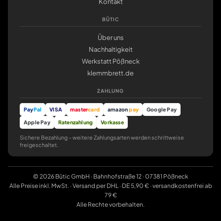
Kontakt
BÜTIC
Über uns
Nachhaltigkeit
Werkstatt Pößneck
klemmbrett.de
ZAHLUNG
Pay
Pal
VISA
master
card
amazon
pay
Google Pay
Apple Pay
Ratenzahlung
Vorkasse
Sichere Bezahlung – weitere Zahlungsarten werden schrittweise
freigeschaltet.
© 2026 Bütic GmbH · Bahnhofstraße 12 · 07381 Pößneck
Alle Preise inkl. MwSt. · Versand per DHL · DE 5,90 € · versandkostenfrei ab
79 €
Alle Rechte vorbehalten.