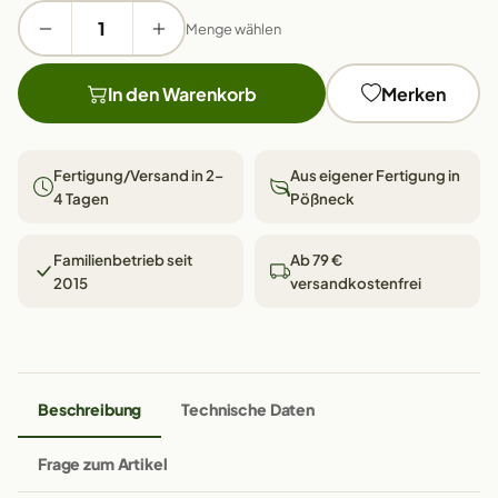
Menge wählen
In den Warenkorb
Merken
Fertigung/Versand in 2–
Aus eigener Fertigung in
4 Tagen
Pößneck
Familienbetrieb seit
Ab 79 €
2015
versandkostenfrei
Beschreibung
Technische Daten
Frage zum Artikel