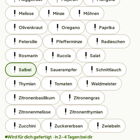
Melisse
Minze
Möhren
Olivenkraut
Oregano
Paprika
Petersilie
Pfefferminze
Radieschen
Rosmarin
Rucola
Salat
Salbei
Sauerampfer
Schnittlauch
Thymian
Tomaten
Waldmeister
Zitronenbasilikum
Zitronengras
Zitronenmelisse
Zitronenthymian
Zucchini
Zuckererbsen
Zwiebeln
Wird für dich gefertigt · in 2–4 Tagen bei dir