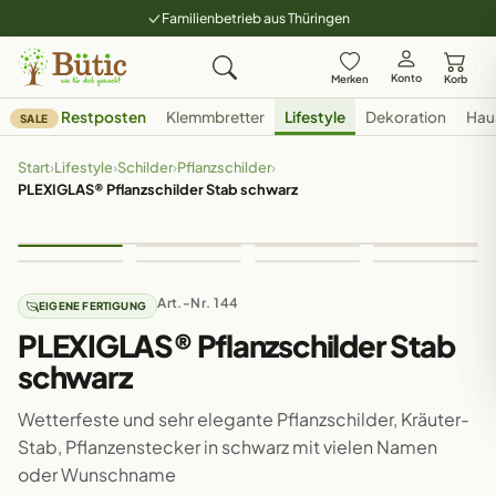
Familienbetrieb aus Thüringen
Konto
Merken
Korb
Restposten
Klemmbretter
Lifestyle
Dekoration
Hau
SALE
Start
›
Lifestyle
›
Schilder
›
Pflanzschilder
›
PLEXIGLAS® Pflanzschilder Stab schwarz
Art.-Nr. 144
EIGENE FERTIGUNG
PLEXIGLAS® Pflanzschilder Stab
schwarz
Wetterfeste und sehr elegante Pflanzschilder, Kräuter-
Stab, Pflanzenstecker in schwarz mit vielen Namen
oder Wunschname