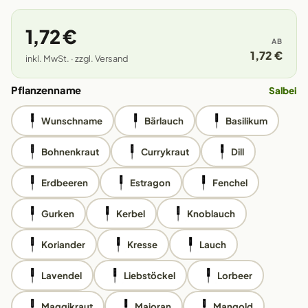
1,72 €
AB
1,72 €
inkl. MwSt. · zzgl. Versand
Pflanzenname
Salbei
Wunschname
Bärlauch
Basilikum
Bohnenkraut
Currykraut
Dill
Erdbeeren
Estragon
Fenchel
Gurken
Kerbel
Knoblauch
Koriander
Kresse
Lauch
Lavendel
Liebstöckel
Lorbeer
Maggikraut
Majoran
Mangold