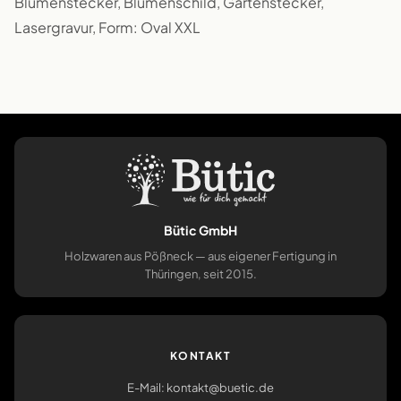
Blumenstecker, Blumenschild, Gartenstecker,
Lasergravur, Form: Oval XXL
Bütic GmbH
Holzwaren aus Pößneck — aus eigener Fertigung in
Thüringen, seit 2015.
KONTAKT
E-Mail: kontakt@buetic.de