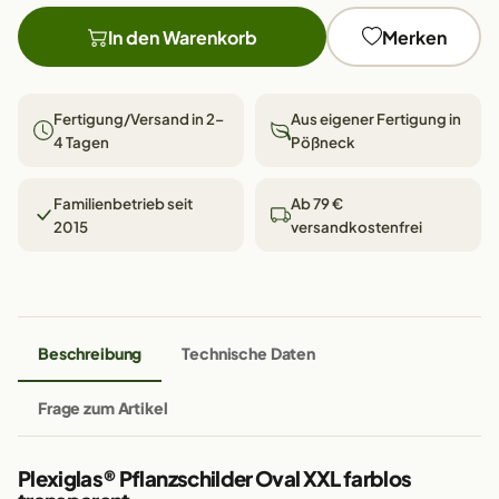
In den Warenkorb
Merken
Fertigung/Versand in 2–
Aus eigener Fertigung in
4 Tagen
Pößneck
Familienbetrieb seit
Ab 79 €
2015
versandkostenfrei
Beschreibung
Technische Daten
Frage zum Artikel
Plexiglas® Pflanzschilder Oval XXL farblos