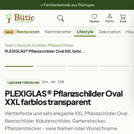
Familienbetrieb aus Thüringen
Konto
Merken
Korb
Restposten
Klemmbretter
Lifestyle
Dekoration
Hau
SALE
Start
›
Lifestyle
›
Schilder
›
Pflanzschilder
›
PLEXIGLAS® Pflanzschilder Oval XXL farbl...
Art.-Nr. 128
EIGENE FERTIGUNG
PLEXIGLAS® Pflanzschilder Oval
XXL farblos transparent
Wetterfeste und sehr elegante XXL Pflanzschilder Oval,
Beetschilder, Kräuterschilder, Gartenstecker,
Pflanzenstecker - viele Namen oder Wunschname