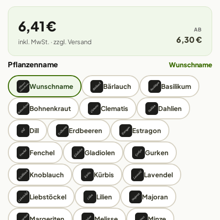
6,41 €
AB
6,30 €
inkl. MwSt. · zzgl. Versand
Pflanzenname
Wunschname
Wunschname
Bärlauch
Basilikum
Bohnenkraut
Clematis
Dahlien
Dill
Erdbeeren
Estragon
Fenchel
Gladiolen
Gurken
Knoblauch
Kürbis
Lavendel
Liebstöckel
Lilien
Majoran
Margeriten
Melisse
Minze