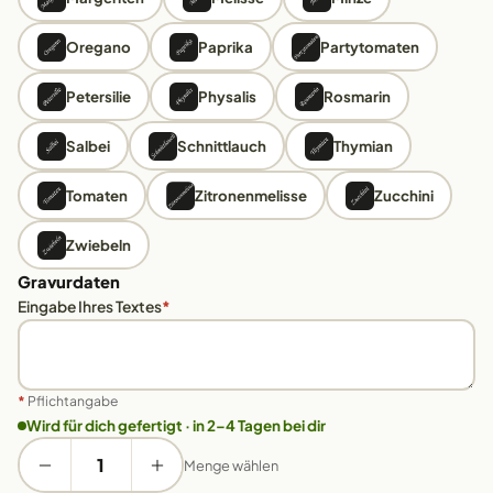
Oregano
Paprika
Partytomaten
Petersilie
Physalis
Rosmarin
Salbei
Schnittlauch
Thymian
Tomaten
Zitronenmelisse
Zucchini
Zwiebeln
Gravurdaten
Eingabe Ihres Textes
*
*
Pflichtangabe
Wird für dich gefertigt · in 2–4 Tagen bei dir
Menge wählen