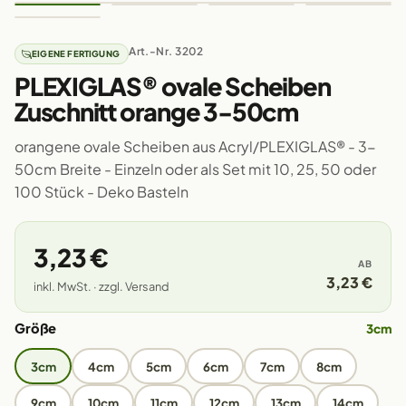
Art.-Nr. 3202
EIGENE FERTIGUNG
PLEXIGLAS® ovale Scheiben
Zuschnitt orange 3-50cm
orangene ovale Scheiben aus Acryl/PLEXIGLAS® - 3-
50cm Breite - Einzeln oder als Set mit 10, 25, 50 oder
100 Stück - Deko Basteln
3,23 €
AB
3,23 €
inkl. MwSt. · zzgl. Versand
Größe
3cm
3cm
4cm
5cm
6cm
7cm
8cm
9cm
10cm
11cm
12cm
13cm
14cm