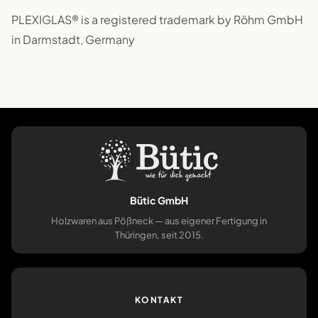
PLEXIGLAS® is a registered trademark by Röhm GmbH
in Darmstadt, Germany
Bütic GmbH
Holzwaren aus Pößneck — aus eigener Fertigung in
Thüringen, seit 2015.
KONTAKT