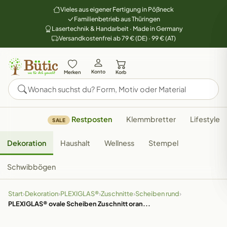
Vieles aus eigener Fertigung in Pößneck
Familienbetrieb aus Thüringen
Lasertechnik & Handarbeit · Made in Germany
Versandkostenfrei ab 79 € (DE) · 99 € (AT)
Konto
Merken
Korb
Restposten
Klemmbretter
Lifestyle
SALE
Dekoration
Haushalt
Wellness
Stempel
Schwibbögen
Start
›
Dekoration
›
PLEXIGLAS®
›
Zuschnitte
›
Scheiben rund
›
PLEXIGLAS® ovale Scheiben Zuschnitt oran...