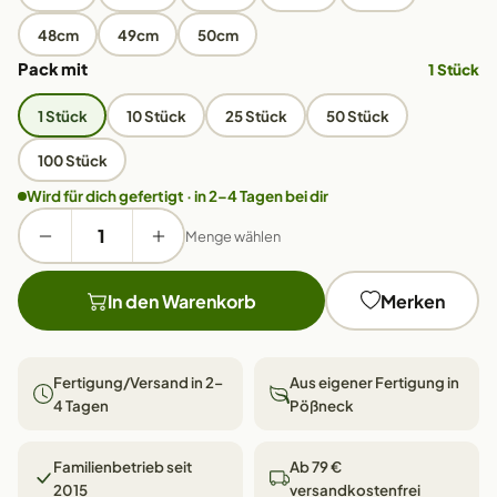
48cm
49cm
50cm
Pack mit
1 Stück
1 Stück
10 Stück
25 Stück
50 Stück
100 Stück
Wird für dich gefertigt · in 2–4 Tagen bei dir
Menge wählen
In den Warenkorb
Merken
Fertigung/Versand in 2–
Aus eigener Fertigung in
4 Tagen
Pößneck
Familienbetrieb seit
Ab 79 €
2015
versandkostenfrei