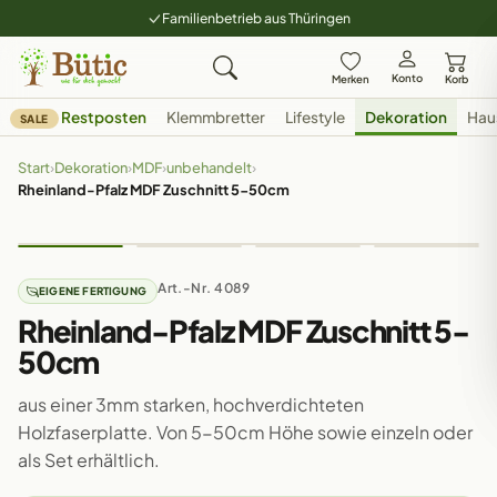
Familienbetrieb aus Thüringen
Konto
Merken
Korb
Restposten
Klemmbretter
Lifestyle
Dekoration
Hau
SALE
Start
›
Dekoration
›
MDF
›
unbehandelt
›
Rheinland-Pfalz MDF Zuschnitt 5-50cm
Art.-Nr. 4089
EIGENE FERTIGUNG
Rheinland-Pfalz MDF Zuschnitt 5-
50cm
aus einer 3mm starken, hochverdichteten
Holzfaserplatte. Von 5-50cm Höhe sowie einzeln oder
als Set erhältlich.