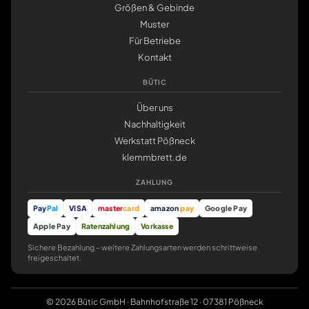
Größen & Gebinde
Muster
Für Betriebe
Kontakt
BÜTIC
Über uns
Nachhaltigkeit
Werkstatt Pößneck
klemmbrett.de
ZAHLUNG
Pay
Pal
VISA
master
card
amazon
pay
Google Pay
Apple Pay
Ratenzahlung
Vorkasse
Sichere Bezahlung – weitere Zahlungsarten werden schrittweise
freigeschaltet.
© 2026 Bütic GmbH · Bahnhofstraße 12 · 07381 Pößneck