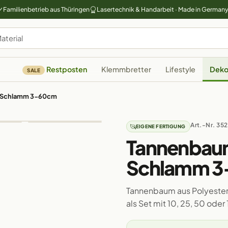
Familienbetrieb aus Thüringen
Lasertechnik & Handarbeit · Made in German
Restposten
Klemmbretter
Lifestyle
Deko
SALE
tt Schlamm 3-60cm
Art.-Nr. 35
EIGENE FERTIGUNG
Tannenbaum 
Schlamm 
Tannenbaum aus Polyesterf
als Set mit 10, 25, 50 ode