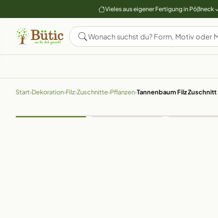
Vieles aus eigener Fertigung in Pößneck
Start
›
Dekoration
›
Filz
›
Zuschnitte
›
Pflanzen
›
Tannenbaum Filz Zuschni