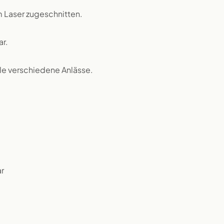
 Laser zugeschnitten.
ar.
iele verschiedene Anlässe.
r