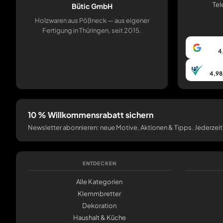
Tel
Bütic GmbH
Holzwaren aus Pößneck — aus eigener
Fertigung in Thüringen, seit 2015.
4
4,98
10 % Willkommensrabatt sichern
Newsletter abonnieren: neue Motive, Aktionen & Tipps. Jederzeit
ENTDECKEN
Alle Kategorien
Klemmbretter
Dekoration
Haushalt & Küche