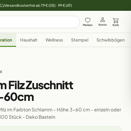
y
Versandkostenfrei ab 79 € (DE) · 99 € (AT)
Konto
Merken
Korb
ration
Haushalt
Wellness
Stempel
Schwibbögen
28
Filz Zuschnitt
3-60cm
ilz im Farbton Schlamm - Höhe 3-60 cm - einzeln oder
r 100 Stück - Deko Basteln