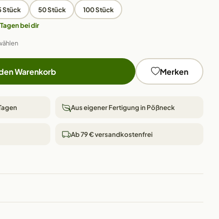
5 Stück
50 Stück
100 Stück
 Tagen bei dir
wählen
 den Warenkorb
Merken
 Tagen
Aus eigener Fertigung in Pößneck
Ab 79 € versandkostenfrei