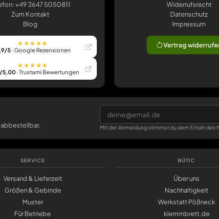
efon: +49 3647 5050811
Widerrufsrecht
Zum Kontakt
Datenschutz
Blog
Impressum
★★★★★
Vertrag widerrufe
,9/5
· Google Rezensionen
★★★★★
/5,00
· Trustami Bewertungen
 abbestellbar.
Mit der Anmeldung stimmst du dem Erhalt des N
SERVICE
BÜTIC
Versand & Lieferzeit
Über uns
Größen & Gebinde
Nachhaltigkeit
Muster
Werkstatt Pößneck
Für Betriebe
klemmbrett.de