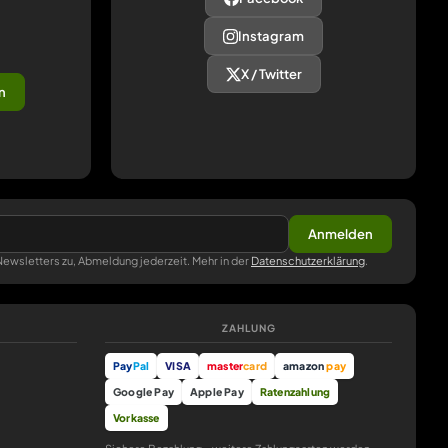
Instagram
X / Twitter
n
Anmelden
ewsletters zu, Abmeldung jederzeit. Mehr in der
Datenschutzerklärung
.
ZAHLUNG
Pay
Pal
VISA
master
card
amazon
pay
Google Pay
Apple Pay
Ratenzahlung
Vorkasse