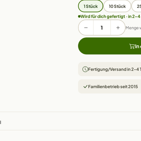
1 Stück
10 Stück
2
Wird für dich gefertigt · in 2–4
Menge 
In
Fertigung/Versand in 2–4
Familienbetrieb seit 2015
l