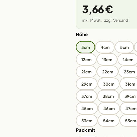
3,66 €
inkl. MwSt. · zzgl. Versand
Höhe
3cm
4cm
5cm
12cm
13cm
14cm
21cm
22cm
23cm
29cm
30cm
31cm
37cm
38cm
39cm
45cm
46cm
47cm
53cm
54cm
55cm
Pack mit