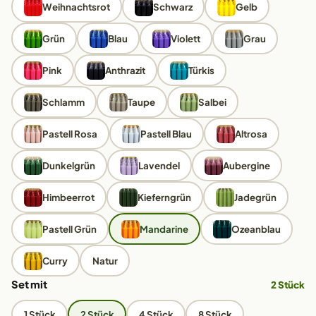
Weihnachtsrot
Schwarz
Gelb
Grün
Blau
Violett
Grau
Pink
Anthrazit
Türkis
Schlamm
Taupe
Salbei
Pastell Rosa
Pastell Blau
Altrosa
Dunkelgrün
Lavendel
Aubergine
Himbeerrot
Kieferngrün
Jadegrün
Pastell Grün
Mandarine
Ozeanblau
Curry
Natur
Set mit
2 Stück
1 Stück
2 Stück
4 Stück
8 Stück