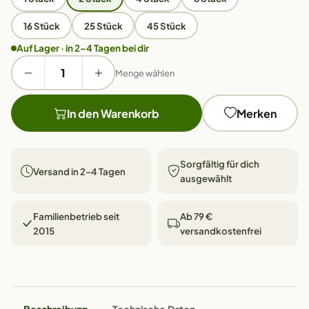
16 Stück
25 Stück
45 Stück
Auf Lager · in 2–4 Tagen bei dir
Menge wählen
In den Warenkorb
Merken
Sorgfältig für dich
Versand in 2–4 Tagen
ausgewählt
Familienbetrieb seit
Ab 79 €
2015
versandkostenfrei