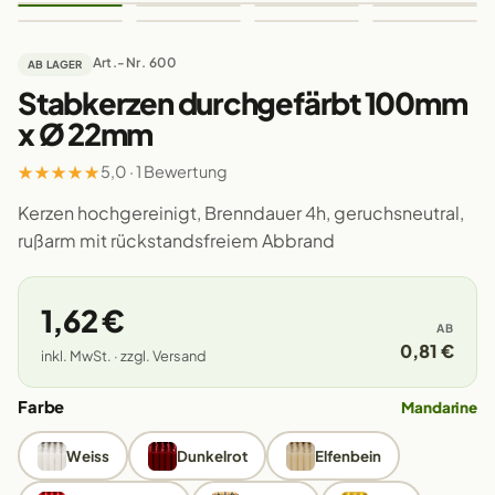
Art.-Nr. 600
AB LAGER
Stabkerzen durchgefärbt 100mm
x Ø 22mm
★
★
★
★
★
5,0 · 1 Bewertung
Kerzen hochgereinigt, Brenndauer 4h, geruchsneutral,
rußarm mit rückstandsfreiem Abbrand
1,62 €
AB
0,81 €
inkl. MwSt. · zzgl. Versand
Farbe
Mandarine
Weiss
Dunkelrot
Elfenbein