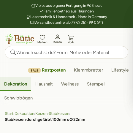
Vieles aus eigener Fertigung in Pößneck
Familienbetrieb aus Thüringen
Lasertechnik & Handarbeit · Made in Germany
Versandkostenfrei ab 79 € (DE) · 99 € (AT)
Konto
Merken
Korb
Restposten
Klemmbretter
Lifestyle
SALE
Dekoration
Haushalt
Wellness
Stempel
Schwibbögen
Start
›
Dekoration
›
Kerzen
›
Stabkerzen
›
Stabkerzen durchgefärbt 100mm x Ø 22mm