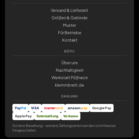
Versand & Lieferzeit
Größen & Gebinde
Muster
Für Betriebe
Kontakt
BÜTIC
Über uns
Nachhaltigkeit
Werkstatt Pößneck
klemmbrett.de
ZAHLUNG
Pay
Pal
VISA
master
card
amazon
pay
Google Pay
Apple Pay
Ratenzahlung
Vorkasse
Sichere Bezahlung – weitere Zahlungsarten werden schrittweise
freigeschaltet.