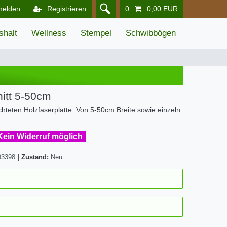
melden
Registrieren
0
0,00 EUR
shalt
Wellness
Stempel
Schwibbögen
itt 5-50cm
hteten Holzfaserplatte. Von 5-50cm Breite sowie einzeln
 Kein Widerruf möglich
93398
|
Zustand:
Neu