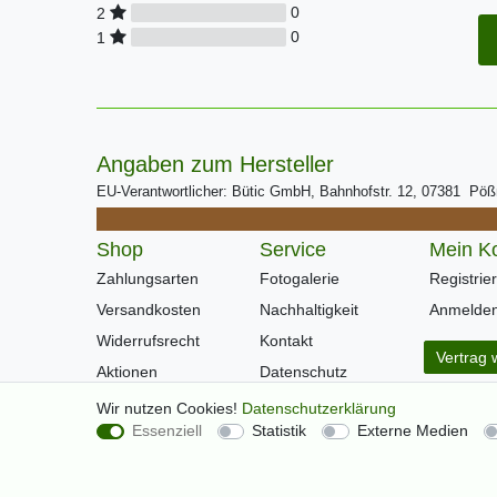
0
2
0
1
Angaben zum Hersteller
EU-Verantwortlicher: Bütic GmbH, Bahnhofstr. 12, 07381 Pö
Shop
Service
Mein K
Zahlungsarten
Fotogalerie
Registrie
Versandkosten
Nachhaltigkeit
Anmelde
Widerrufsrecht
Kontakt
Vertrag 
Aktionen
Datenschutz
Warenkorb
AGB
Wir nutzen Cookies!
Daten­schutz­erklärung
Essenziell
Statistik
Externe Medien
Kasse
Impressum
Hilfe
Newsletter
Über Uns