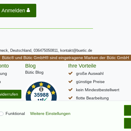
Anmelden
ßneck, Deutschland, 036475050811, kontakt@buetic.de
Bütic® und Bütic GmbH® sind eingetragene Marken der Bütic GmbH
onto
Blog
Ihre Vorteile
Bütic Blog
rung
große Auswahl
n
günstige Preise
kein Mindestbestellwert
widerrufen
flotte Bearbeitung
schneller DHL Paketversand
Funktional
Weitere Einstellungen
Lieferzeit (D) ca. 1-3 Werkta
alle Seiten per SSL verschlüss