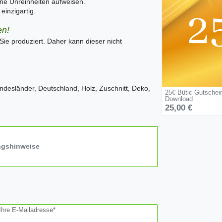
ine Unreinheiten aufweisen.
inzigartig.
en!
 Sie produziert. Daher kann dieser nicht
desländer, Deutschland, Holz, Zuschnitt, Deko,
25€ Bütic Gutschei
Download
25,00 €
ngshinweise
Ihre E-Mailadresse*