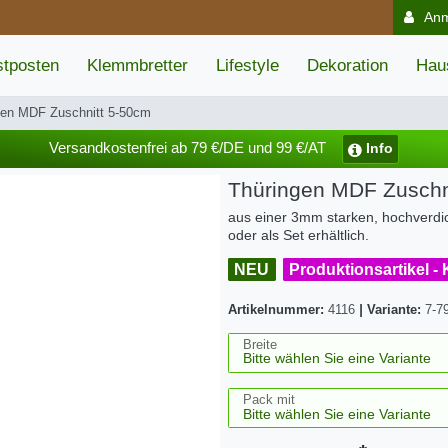
An
tposten
Klemmbretter
Lifestyle
Dekoration
Hau
gen MDF Zuschnitt 5-50cm
Versandkostenfrei ab 79 €/DE und 99 €/AT
Info
Thüringen MDF Zuschn
aus einer 3mm starken, hochverdic
oder als Set erhältlich.
NEU
Produktionsartikel -
Artikelnummer:
4116
|
Variante:
7-7
Breite
Pack mit