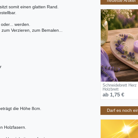
neueste Artikel
tzt somit einen glatten Rand.
stellbar.
 oder... werden.
t, zum Verzieren, zum Bemalen...
r
Schneidebrett Herz
Holzbrett
ab 1,75 €
beträgt die Höhe 8cm.
Darf es noch ei
n Holzfasern.