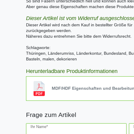
So sind Fasern unterschiedlich hell und können auch kle
Aber genau diese Eigenschaften machen diese Produkte e
Dieser Artikel ist vom Widerruf ausgeschloss
Dieser Artikel wird nach dem Kauf in bestellter Größe für
zurückgegeben werden.
Näheres dazu entnehmen Sie bitte dem Widerrufsrecht.
Schlagworte:
Thüringen, Länderumriss, Länderkontur, Bundesland, Bun
Basteln, malen, dekorieren
Herunterladbare Produktinformationen
MDF/HDF Eigenschaften und Bearbeitu
Frage zum Artikel
Ceres::Template.mailFormHoneypotLabel
Ihr Name*