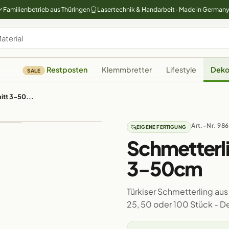
Familienbetrieb aus Thüringen
Lasertechnik & Handarbeit · Made in German
Restposten
Klemmbretter
Lifestyle
Deko
SALE
itt 3-50...
Art.-Nr. 986
EIGENE FERTIGUNG
Schmetterli
3-50cm
Türkiser Schmetterling aus 
25, 50 oder 100 Stück - 