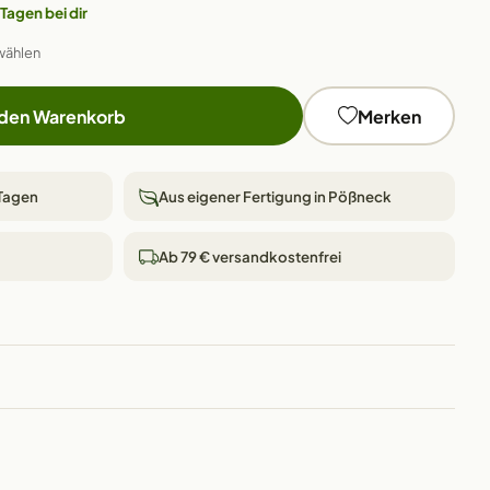
 Tagen bei dir
wählen
 den Warenkorb
Merken
 Tagen
Aus eigener Fertigung in Pößneck
Ab 79 € versandkostenfrei