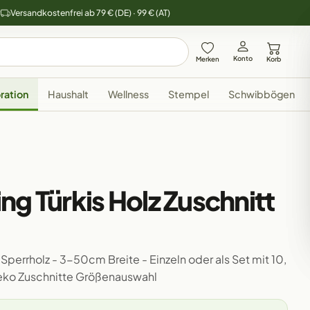
y
Versandkostenfrei ab 79 € (DE) · 99 € (AT)
Konto
Merken
Korb
ration
Haushalt
Wellness
Stempel
Schwibbögen
ng Türkis Holz Zuschnitt
Sperrholz - 3-50cm Breite - Einzeln oder als Set mit 10,
Deko Zuschnitte Größenauswahl