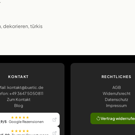
.
, dekorieren, türkis
KONTAKT
RECHTLICHES
ail: kontakt@buetic.de
AGB
efon: +49 3647 5050811
Widerrufsrecht
Zum Kontakt
Datenschutz
Blog
Impressum
★★★★★
Vertrag widerrufe
,9/5
· Google Rezensionen
★★★★★