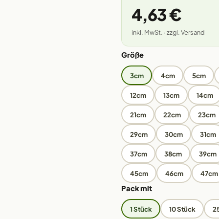
4,63 €
inkl. MwSt. · zzgl. Versand
Größe
3cm
4cm
5cm
12cm
13cm
14cm
21cm
22cm
23cm
29cm
30cm
31cm
37cm
38cm
39cm
45cm
46cm
47cm
Pack mit
1 Stück
10 Stück
2