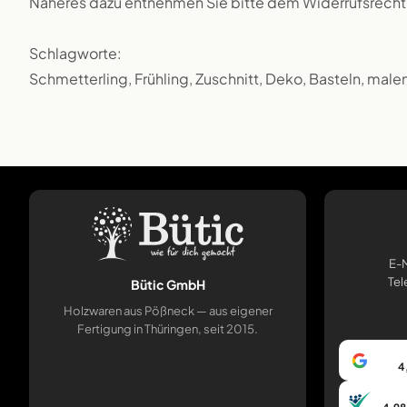
Näheres dazu entnehmen Sie bitte dem Widerrufsrecht
Schlagworte:
Schmetterling, Frühling, Zuschnitt, Deko, Basteln, malen
E-M
Tel
Bütic GmbH
Holzwaren aus Pößneck — aus eigener
Fertigung in Thüringen, seit 2015.
4