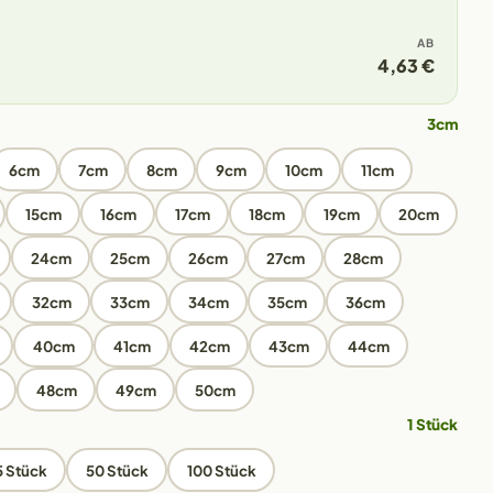
AB
4,63 €
3cm
6cm
7cm
8cm
9cm
10cm
11cm
15cm
16cm
17cm
18cm
19cm
20cm
24cm
25cm
26cm
27cm
28cm
32cm
33cm
34cm
35cm
36cm
40cm
41cm
42cm
43cm
44cm
48cm
49cm
50cm
1 Stück
5 Stück
50 Stück
100 Stück