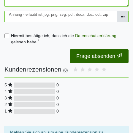
Anhang - erlaubt ist jpg, png, svg, pdf, docx, doc, odt, zip
Hiermit bestätige ich, dass ich die
Daten­schutz­erklärung
*
gelesen habe.
Frage absenden
Kundenrezensionen
(0)
0
5
0
4
0
3
0
2
0
1
Melden Sie sich an, um eine Kundenrezension zu