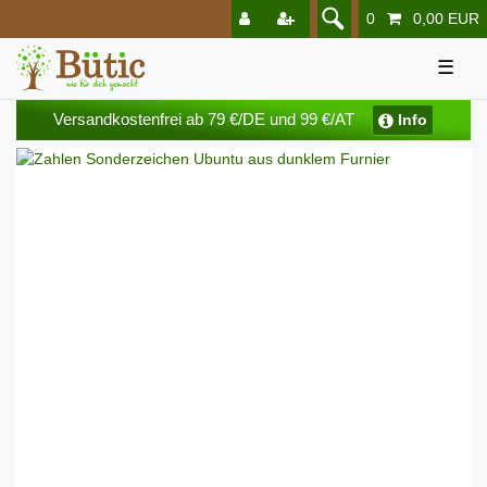
0
0,00 EUR
☰
Versandkostenfrei ab 79 €/DE und 99 €/AT
Info