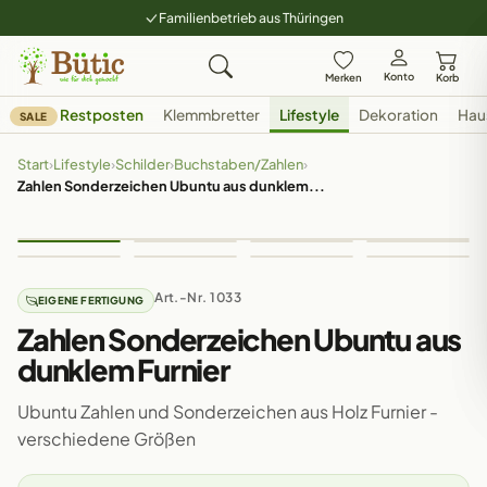
Familienbetrieb aus Thüringen
Konto
Merken
Korb
Restposten
Klemmbretter
Lifestyle
Dekoration
Hau
SALE
Start
›
Lifestyle
›
Schilder
›
Buchstaben/Zahlen
›
Zahlen Sonderzeichen Ubuntu aus dunklem...
Art.-Nr. 1033
EIGENE FERTIGUNG
Zahlen Sonderzeichen Ubuntu aus
dunklem Furnier
Ubuntu Zahlen und Sonderzeichen aus Holz Furnier -
verschiedene Größen