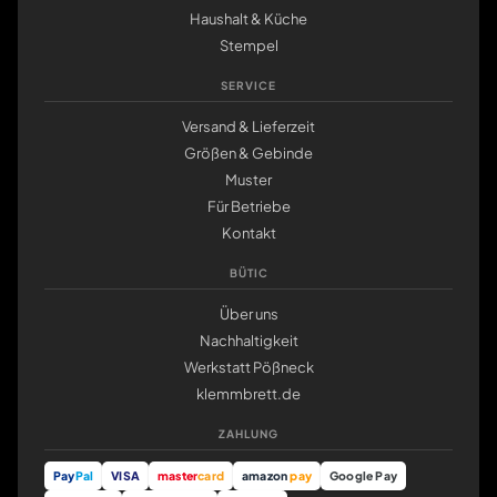
Haushalt & Küche
Stempel
SERVICE
Versand & Lieferzeit
Größen & Gebinde
Muster
Für Betriebe
Kontakt
BÜTIC
Über uns
Nachhaltigkeit
Werkstatt Pößneck
klemmbrett.de
ZAHLUNG
Pay
Pal
VISA
master
card
amazon
pay
Google Pay