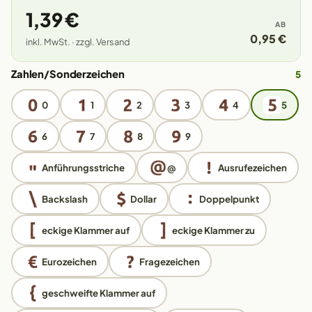
1,39 €
AB
0,95 €
inkl. MwSt. · zzgl. Versand
Zahlen/Sonderzeichen
5
0
1
2
3
4
5
6
7
8
9
Anführungsstriche
@
Ausrufezeichen
Backslash
Dollar
Doppelpunkt
eckige Klammer auf
eckige Klammer zu
Eurozeichen
Fragezeichen
geschweifte Klammer auf