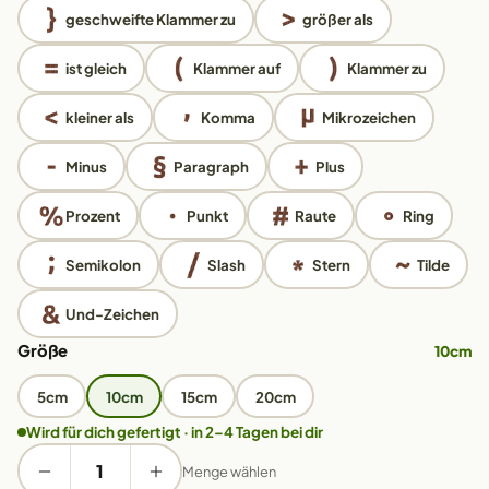
geschweifte Klammer zu
größer als
ist gleich
Klammer auf
Klammer zu
kleiner als
Komma
Mikrozeichen
Minus
Paragraph
Plus
Prozent
Punkt
Raute
Ring
Semikolon
Slash
Stern
Tilde
Und-Zeichen
Größe
10cm
5cm
10cm
15cm
20cm
Wird für dich gefertigt · in 2–4 Tagen bei dir
Menge wählen