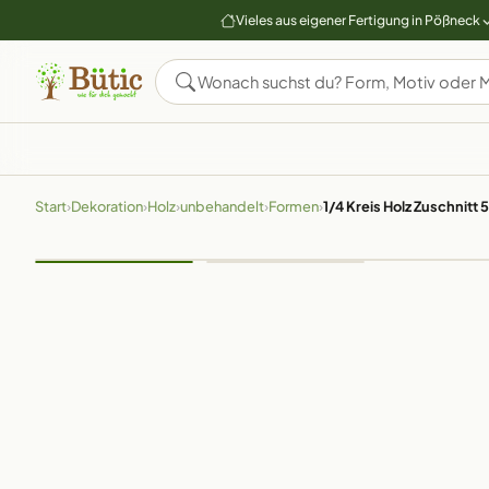
Vieles aus eigener Fertigung in Pößneck
Start
›
Dekoration
›
Holz
›
unbehandelt
›
Formen
›
1/4 Kreis Holz Zuschnit