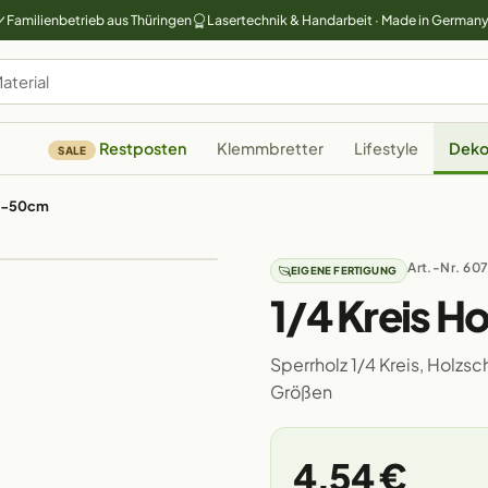
Familienbetrieb aus Thüringen
Lasertechnik & Handarbeit · Made in German
Restposten
Klemmbretter
Lifestyle
Deko
SALE
t 5-50cm
Art.-Nr. 60
EIGENE FERTIGUNG
1/4 Kreis H
Sperrholz 1/4 Kreis, Holzs
Größen
4,54 €