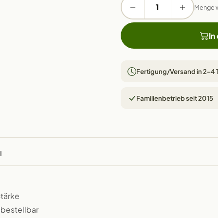
Menge 
In
Fertigung/Versand in 2–4
Familienbetrieb seit 2015
l
Stärke
 bestellbar