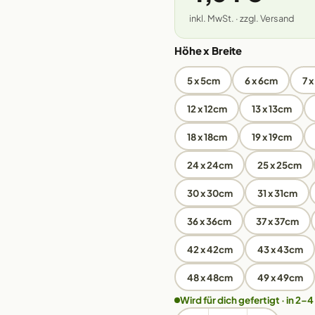
inkl. MwSt. · zzgl. Versand
Höhe x Breite
5 x 5cm
6 x 6cm
7 
12 x 12cm
13 x 13cm
18 x 18cm
19 x 19cm
24 x 24cm
25 x 25cm
30 x 30cm
31 x 31cm
36 x 36cm
37 x 37cm
42 x 42cm
43 x 43cm
48 x 48cm
49 x 49cm
Wird für dich gefertigt · in 2–4