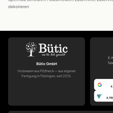
dekorieren
E-M
Tel
Bütic GmbH
Holzwaren aus Pößneck — aus eigener
Fertigung in Thüringen, seit 2015.
4
4,98