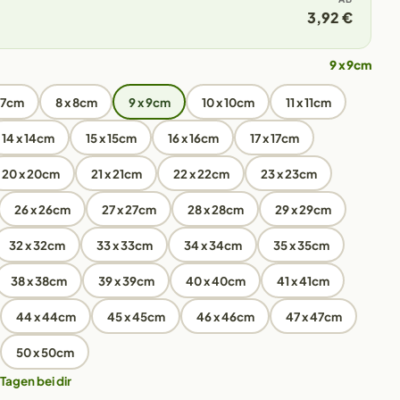
3,92 €
9 x 9cm
x 7cm
8 x 8cm
9 x 9cm
10 x 10cm
11 x 11cm
14 x 14cm
15 x 15cm
16 x 16cm
17 x 17cm
20 x 20cm
21 x 21cm
22 x 22cm
23 x 23cm
26 x 26cm
27 x 27cm
28 x 28cm
29 x 29cm
32 x 32cm
33 x 33cm
34 x 34cm
35 x 35cm
38 x 38cm
39 x 39cm
40 x 40cm
41 x 41cm
44 x 44cm
45 x 45cm
46 x 46cm
47 x 47cm
50 x 50cm
 Tagen bei dir