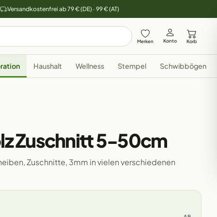
y
Versandkostenfrei ab 79 € (DE) · 99 € (AT)
Konto
Merken
Korb
ration
Haushalt
Wellness
Stempel
Schwibbögen
7
olz Zuschnitt 5-50cm
cheiben, Zuschnitte, 3mm in vielen verschiedenen
AB