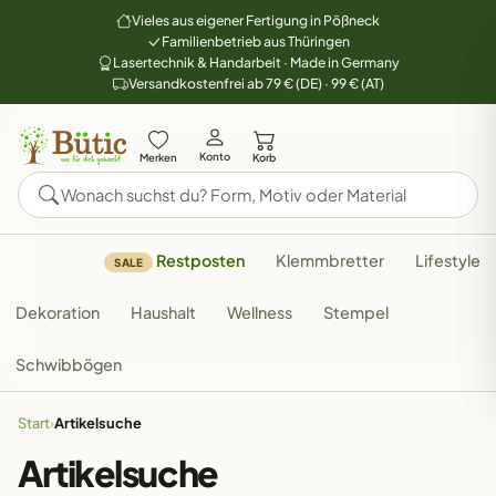
Vieles aus eigener Fertigung in Pößneck
Familienbetrieb aus Thüringen
Lasertechnik & Handarbeit · Made in Germany
Versandkostenfrei ab 79 € (DE) · 99 € (AT)
Konto
Merken
Korb
Restposten
Klemmbretter
Lifestyle
SALE
Dekoration
Haushalt
Wellness
Stempel
Schwibbögen
Start
›
Artikelsuche
Artikelsuche