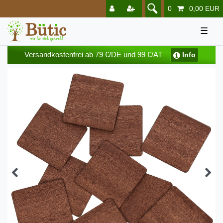
0
0,00 EUR
☰
Versandkostenfrei ab 79 €/DE und 99 €/AT
Info