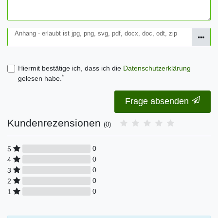
Anhang - erlaubt ist jpg, png, svg, pdf, docx, doc, odt, zip
Hiermit bestätige ich, dass ich die
Daten­schutz­erklärung
*
gelesen habe.
Frage absenden
Kundenrezensionen
(0)
0
5
0
4
0
3
0
2
0
1