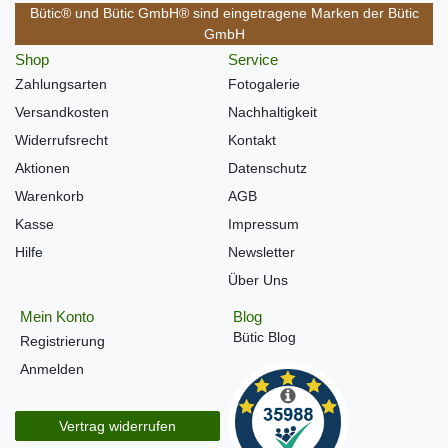
Bütic® und Bütic GmbH® sind eingetragene Marken der Bütic
GmbH
Shop
Service
Zahlungsarten
Fotogalerie
Versandkosten
Nachhaltigkeit
Widerrufsrecht
Kontakt
Aktionen
Datenschutz
Warenkorb
AGB
Kasse
Impressum
Hilfe
Newsletter
Über Uns
Mein Konto
Blog
Bütic Blog
Registrierung
Anmelden
Vertrag widerrufen