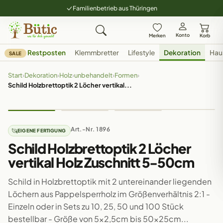
Familienbetrieb aus Thüringen
Konto
Merken
Korb
Restposten
Klemmbretter
Lifestyle
Dekoration
Hau
SALE
Start
›
Dekoration
›
Holz
›
unbehandelt
›
Formen
›
Schild Holzbrettoptik 2 Löcher vertikal...
Art.-Nr. 1896
EIGENE FERTIGUNG
Schild Holzbrettoptik 2 Löcher
vertikal Holz Zuschnitt 5-50cm
Schild in Holzbrettoptik mit 2 untereinander liegenden
Löchern aus Pappelsperrholz im Größenverhältnis 2:1 -
Einzeln oder in Sets zu 10, 25, 50 und 100 Stück
bestellbar - Größe von 5x2,5cm bis 50x25cm...