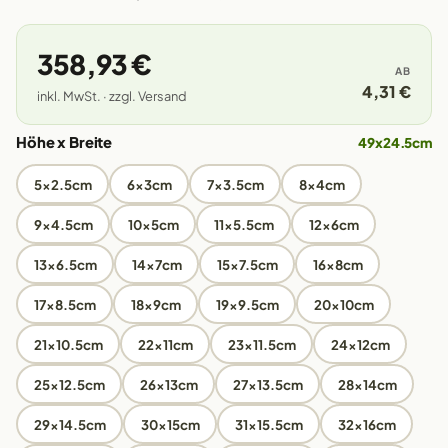
358,93 €
AB
4,31 €
inkl. MwSt. · zzgl. Versand
Höhe x Breite
49x24.5cm
5x2.5cm
6x3cm
7x3.5cm
8x4cm
9x4.5cm
10x5cm
11x5.5cm
12x6cm
13x6.5cm
14x7cm
15x7.5cm
16x8cm
17x8.5cm
18x9cm
19x9.5cm
20x10cm
21x10.5cm
22x11cm
23x11.5cm
24x12cm
25x12.5cm
26x13cm
27x13.5cm
28x14cm
29x14.5cm
30x15cm
31x15.5cm
32x16cm