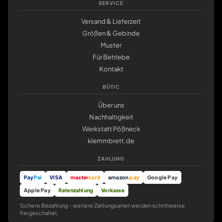
SERVICE
Versand & Lieferzeit
Größen & Gebinde
Muster
Für Betriebe
Kontakt
BÜTIC
Über uns
Nachhaltigkeit
Werkstatt Pößneck
klemmbrett.de
ZAHLUNG
Pay
Pal
VISA
master
card
amazon
pay
Google Pay
Apple Pay
Ratenzahlung
Vorkasse
Sichere Bezahlung – weitere Zahlungsarten werden schrittweise
freigeschaltet.