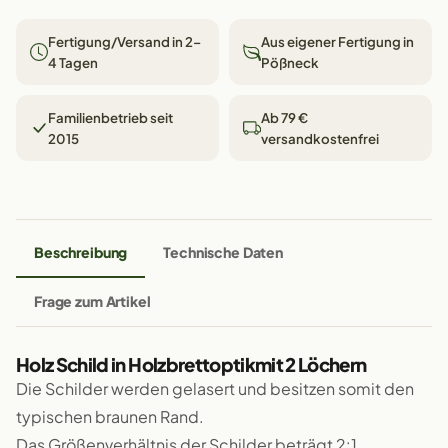
Fertigung/Versand in 2–
Aus eigener Fertigung in
4 Tagen
Pößneck
Familienbetrieb seit
Ab 79 €
2015
versandkostenfrei
Beschreibung
Technische Daten
Frage zum Artikel
Holz Schild in Holzbrettoptikmit 2 Löchern
Die Schilder werden gelasert und besitzen somit den
typischen braunen Rand.
Das Größenverhältnis der Schilder beträgt 2:1