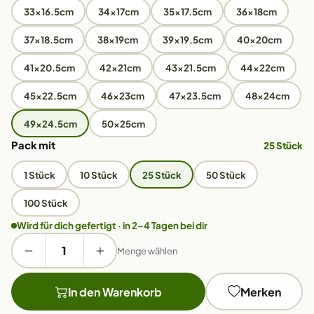
33x16.5cm
34x17cm
35x17.5cm
36x18cm
37x18.5cm
38x19cm
39x19.5cm
40x20cm
41x20.5cm
42x21cm
43x21.5cm
44x22cm
45x22.5cm
46x23cm
47x23.5cm
48x24cm
49x24.5cm
50x25cm
Pack mit
25 Stück
1 Stück
10 Stück
25 Stück
50 Stück
100 Stück
Wird für dich gefertigt · in 2–4 Tagen bei dir
Menge wählen
In den Warenkorb
Merken