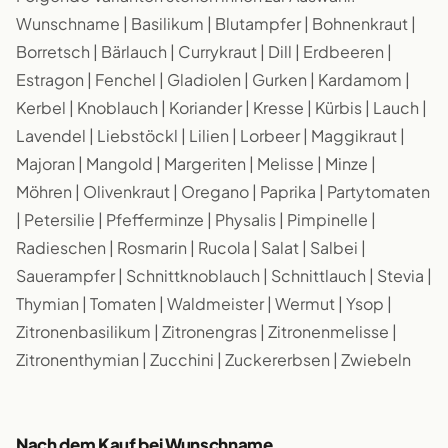
Wunschname | Basilikum | Blutampfer | Bohnenkraut |
Borretsch | Bärlauch | Currykraut | Dill | Erdbeeren |
Estragon | Fenchel | Gladiolen | Gurken | Kardamom |
Kerbel | Knoblauch | Koriander | Kresse | Kürbis | Lauch |
Lavendel | Liebstöckl | Lilien | Lorbeer | Maggikraut |
Majoran | Mangold | Margeriten | Melisse | Minze |
Möhren | Olivenkraut | Oregano | Paprika | Partytomaten
| Petersilie | Pfefferminze | Physalis | Pimpinelle |
Radieschen | Rosmarin | Rucola | Salat | Salbei |
Sauerampfer | Schnittknoblauch | Schnittlauch | Stevia |
Thymian | Tomaten | Waldmeister | Wermut | Ysop |
Zitronenbasilikum | Zitronengras | Zitronenmelisse |
Zitronenthymian | Zucchini | Zuckererbsen | Zwiebeln
Nach dem Kauf bei Wunschname