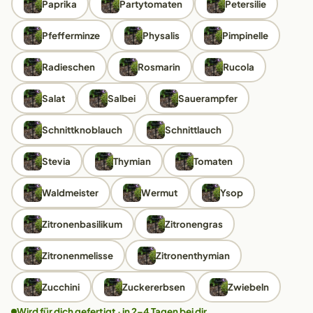
Paprika
Partytomaten
Petersilie
Pfefferminze
Physalis
Pimpinelle
Radieschen
Rosmarin
Rucola
Salat
Salbei
Sauerampfer
Schnittknoblauch
Schnittlauch
Stevia
Thymian
Tomaten
Waldmeister
Wermut
Ysop
Zitronenbasilikum
Zitronengras
Zitronenmelisse
Zitronenthymian
Zucchini
Zuckererbsen
Zwiebeln
Wird für dich gefertigt · in 2–4 Tagen bei dir