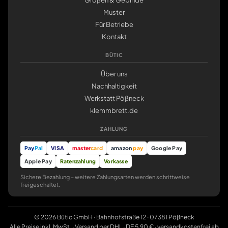
Größen & Gebinde
Muster
Für Betriebe
Kontakt
BÜTIC
Über uns
Nachhaltigkeit
Werkstatt Pößneck
klemmbrett.de
ZAHLUNG
Pay
Pal
VISA
master
card
amazon
pay
Google Pay
Apple Pay
Ratenzahlung
Vorkasse
Sichere Bezahlung – weitere Zahlungsarten werden schrittweise
freigeschaltet.
© 2026 Bütic GmbH · Bahnhofstraße 12 · 07381 Pößneck
Alle Preise inkl. MwSt. · Versand per DHL · DE 5,90 € · versandkostenfrei ab