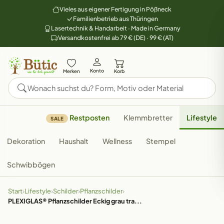
Vieles aus eigener Fertigung in Pößneck
Familienbetrieb aus Thüringen
Lasertechnik & Handarbeit · Made in Germany
Versandkostenfrei ab 79 € (DE) · 99 € (AT)
Konto
Merken
Korb
Restposten
Klemmbretter
Lifestyle
SALE
Dekoration
Haushalt
Wellness
Stempel
Schwibbögen
Start
›
Lifestyle
›
Schilder
›
Pflanzschilder
›
PLEXIGLAS® Pflanzschilder Eckig grau tra...