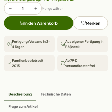
Menge wählen
In den Warenkorb
Merken
Fertigung/Versand in 2–
Aus eigener Fertigung in
4 Tagen
Pößneck
Familienbetrieb seit
Ab 79 €
2015
versandkostenfrei
Beschreibung
Technische Daten
Frage zum Artikel