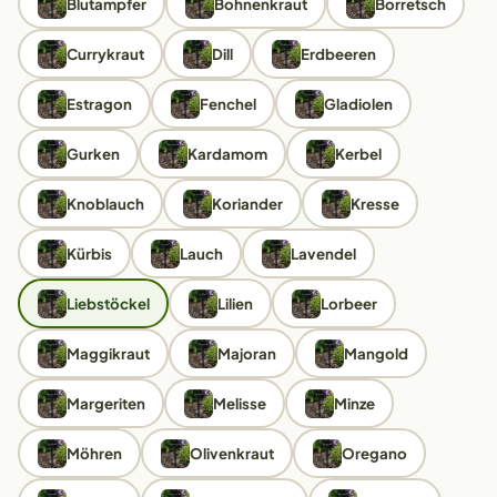
Blutampfer
Bohnenkraut
Borretsch
Currykraut
Dill
Erdbeeren
Estragon
Fenchel
Gladiolen
Gurken
Kardamom
Kerbel
Knoblauch
Koriander
Kresse
Kürbis
Lauch
Lavendel
Liebstöckel
Lilien
Lorbeer
Maggikraut
Majoran
Mangold
Margeriten
Melisse
Minze
Möhren
Olivenkraut
Oregano