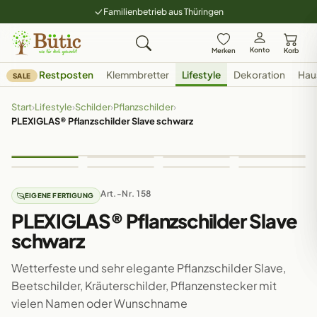
Familienbetrieb aus Thüringen
Konto
Merken
Korb
Restposten
Klemmbretter
Lifestyle
Dekoration
Hau
SALE
Start
›
Lifestyle
›
Schilder
›
Pflanzschilder
›
PLEXIGLAS® Pflanzschilder Slave schwarz
Art.-Nr. 158
EIGENE FERTIGUNG
PLEXIGLAS® Pflanzschilder Slave
schwarz
Wetterfeste und sehr elegante Pflanzschilder Slave,
Beetschilder, Kräuterschilder, Pflanzenstecker mit
vielen Namen oder Wunschname