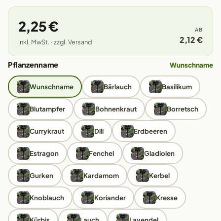
2,25 €
AB
2,12 €
inkl. MwSt. · zzgl. Versand
Pflanzenname
Wunschname
Wunschname
Bärlauch
Basilikum
Blutampfer
Bohnenkraut
Borretsch
Currykraut
Dill
Erdbeeren
Estragon
Fenchel
Gladiolen
Gurken
Kardamom
Kerbel
Knoblauch
Koriander
Kresse
Kürbis
Lauch
Lavendel