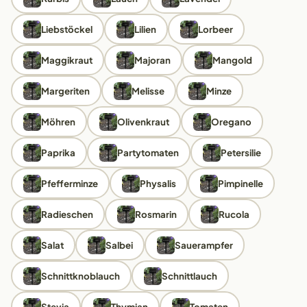
Liebstöckel
Lilien
Lorbeer
Maggikraut
Majoran
Mangold
Margeriten
Melisse
Minze
Möhren
Olivenkraut
Oregano
Paprika
Partytomaten
Petersilie
Pfefferminze
Physalis
Pimpinelle
Radieschen
Rosmarin
Rucola
Salat
Salbei
Sauerampfer
Schnittknoblauch
Schnittlauch
Stevia
Thymian
Tomaten