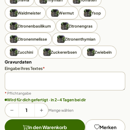
Waldmeister
Wermut
Ysop
Zitronenbasilikum
Zitronengras
Zitronenmelisse
Zitronenthymian
Zucchini
Zuckererbsen
Zwiebeln
Gravurdaten
Eingabe Ihres Textes
*
*
Pflichtangabe
Wird für dich gefertigt · in 2–4 Tagen bei dir
Menge wählen
In den Warenkorb
Merken