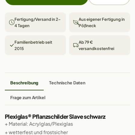
Fertigung/Versand in 2–
Aus eigener Fertigung in
4 Tagen
Pößneck
Familienbetrieb seit
Ab 79 €
2015
versandkostenfrei
Beschreibung
Technische Daten
Frage zum Artikel
Plexiglas® Pflanzschilder Slave schwarz
+ Material: Acrylglas/Plexiglas
+ wetterfest und frostsicher