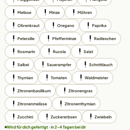
Melisse
Minze
Möhren
Olivenkraut
Oregano
Paprika
Petersilie
Pfefferminze
Radieschen
Rosmarin
Rucola
Salat
Salbei
Sauerampfer
Schnittlauch
Thymian
Tomaten
Waldmeister
Zitronenbasilikum
Zitronengras
Zitronenmelisse
Zitronenthymian
Zucchini
Zuckererbsen
Zwiebeln
Wird für dich gefertigt · in 2–4 Tagen bei dir