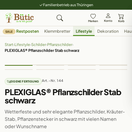
Familienbetrieb aus Thüringen
Konto
Merken
Korb
Restposten
Klemmbretter
Lifestyle
Dekoration
Hau
SALE
Start
›
Lifestyle
›
Schilder
›
Pflanzschilder
›
PLEXIGLAS® Pflanzschilder Stab schwarz
Art.-Nr. 144
EIGENE FERTIGUNG
PLEXIGLAS® Pflanzschilder Stab
schwarz
Wetterfeste und sehr elegante Pflanzschilder, Kräuter-
Stab, Pflanzenstecker in schwarz mit vielen Namen
oder Wunschname