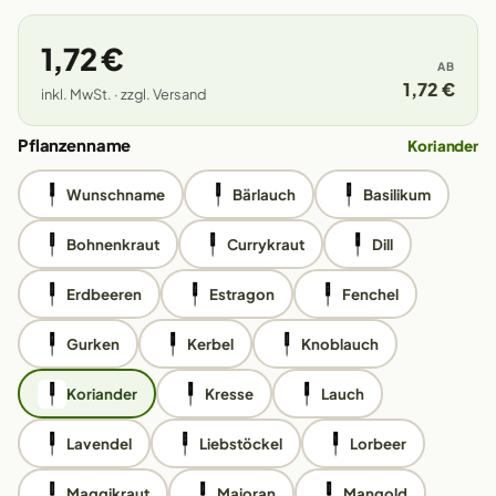
1,72 €
AB
1,72 €
inkl. MwSt. · zzgl. Versand
Pflanzenname
Koriander
Wunschname
Bärlauch
Basilikum
Bohnenkraut
Currykraut
Dill
Erdbeeren
Estragon
Fenchel
Gurken
Kerbel
Knoblauch
Koriander
Kresse
Lauch
Lavendel
Liebstöckel
Lorbeer
Maggikraut
Majoran
Mangold