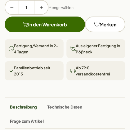
Menge wählen
In den Warenkorb
Merken
Fertigung/Versand in 2–
Aus eigener Fertigung in
4 Tagen
Pößneck
Familienbetrieb seit
Ab 79 €
2015
versandkostenfrei
Beschreibung
Technische Daten
Frage zum Artikel