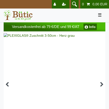
0
0,00 EUR
☰
Versandkostenfrei ab 79 €/DE und 99 €/AT
Info