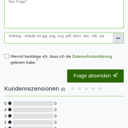
Ihre Frage*
Anhang - erlaubt ist jpg, png, svg, pdf, docx, doc, odt, zip
Hiermit bestätige ich, dass ich die
Daten­schutz­erklärung
*
gelesen habe.
Frage absenden
Kundenrezensionen
(0)
0
5
0
4
0
3
0
2