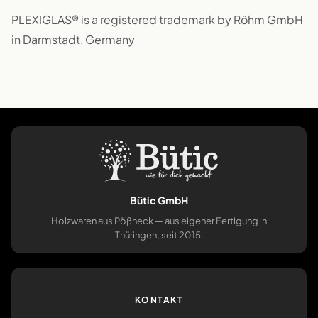
PLEXIGLAS® is a registered trademark by Röhm GmbH
in Darmstadt, Germany
Bütic GmbH
Holzwaren aus Pößneck — aus eigener Fertigung in
Thüringen, seit 2015.
KONTAKT