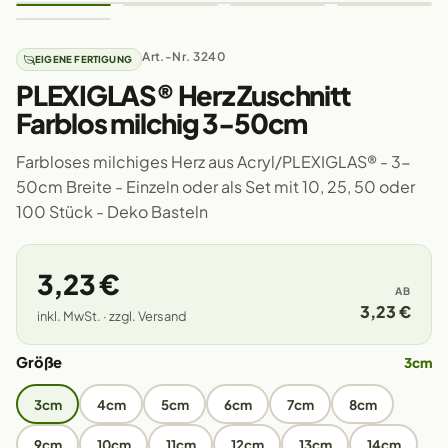
Art.-Nr. 3240
EIGENE FERTIGUNG
PLEXIGLAS® Herz Zuschnitt
Farblos milchig 3-50cm
Farbloses milchiges Herz aus Acryl/PLEXIGLAS® - 3-
50cm Breite - Einzeln oder als Set mit 10, 25, 50 oder
100 Stück - Deko Basteln
3,23 €
AB
3,23 €
inkl. MwSt. · zzgl. Versand
Größe
3cm
3cm
4cm
5cm
6cm
7cm
8cm
9cm
10cm
11cm
12cm
13cm
14cm