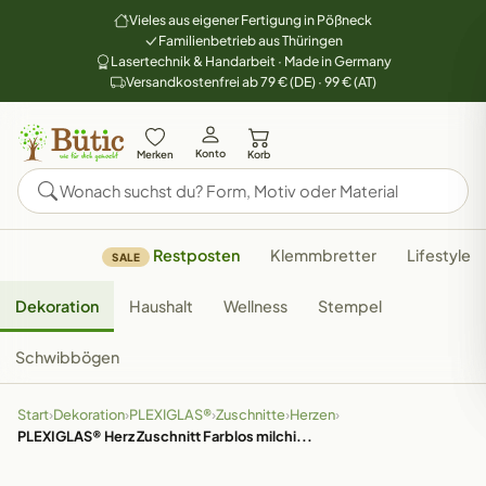
Vieles aus eigener Fertigung in Pößneck
Familienbetrieb aus Thüringen
Lasertechnik & Handarbeit · Made in Germany
Versandkostenfrei ab 79 € (DE) · 99 € (AT)
Konto
Merken
Korb
Restposten
Klemmbretter
Lifestyle
SALE
Dekoration
Haushalt
Wellness
Stempel
Schwibbögen
Start
›
Dekoration
›
PLEXIGLAS®
›
Zuschnitte
›
Herzen
›
PLEXIGLAS® Herz Zuschnitt Farblos milchi...