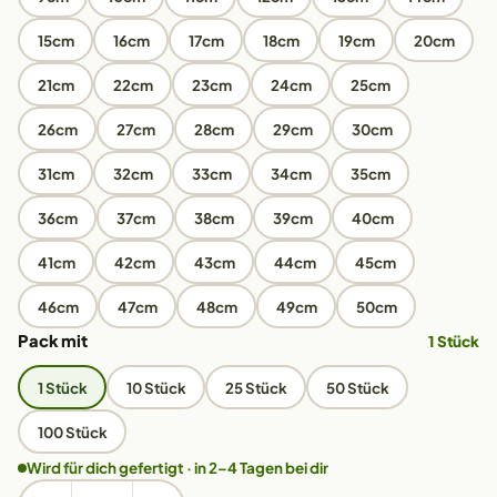
15cm
16cm
17cm
18cm
19cm
20cm
21cm
22cm
23cm
24cm
25cm
26cm
27cm
28cm
29cm
30cm
31cm
32cm
33cm
34cm
35cm
36cm
37cm
38cm
39cm
40cm
41cm
42cm
43cm
44cm
45cm
46cm
47cm
48cm
49cm
50cm
Pack mit
1 Stück
1 Stück
10 Stück
25 Stück
50 Stück
100 Stück
Wird für dich gefertigt · in 2–4 Tagen bei dir