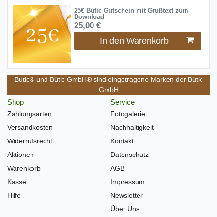
25€ Bütic Gutschein mit Grußtext zum
Download
25,00 €
In den Warenkorb
Bütic® und Bütic GmbH® sind eingetragene Marken der Bütic
GmbH
Shop
Service
Zahlungsarten
Fotogalerie
Versandkosten
Nachhaltigkeit
Widerrufsrecht
Kontakt
Aktionen
Datenschutz
Warenkorb
AGB
Kasse
Impressum
Hilfe
Newsletter
Über Uns