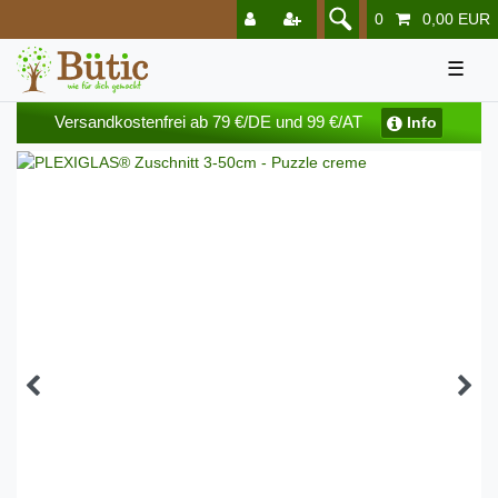
0
0,00 EUR
☰
Versandkostenfrei ab 79 €/DE und 99 €/AT
Info