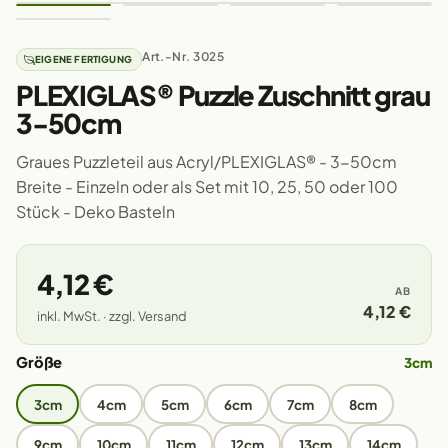
Art.-Nr. 3025
EIGENE FERTIGUNG
PLEXIGLAS® Puzzle Zuschnitt grau
3-50cm
Graues Puzzleteil aus Acryl/PLEXIGLAS® - 3-50cm
Breite - Einzeln oder als Set mit 10, 25, 50 oder 100
Stück - Deko Basteln
4,12 €
AB
4,12 €
inkl. MwSt. · zzgl. Versand
Größe
3cm
3cm
4cm
5cm
6cm
7cm
8cm
9cm
10cm
11cm
12cm
13cm
14cm