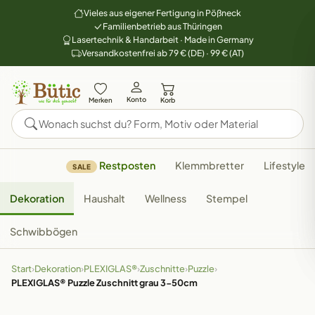
Vieles aus eigener Fertigung in Pößneck
Familienbetrieb aus Thüringen
Lasertechnik & Handarbeit · Made in Germany
Versandkostenfrei ab 79 € (DE) · 99 € (AT)
Konto
Merken
Korb
Restposten
Klemmbretter
Lifestyle
SALE
Dekoration
Haushalt
Wellness
Stempel
Schwibbögen
Start
›
Dekoration
›
PLEXIGLAS®
›
Zuschnitte
›
Puzzle
›
PLEXIGLAS® Puzzle Zuschnitt grau 3-50cm